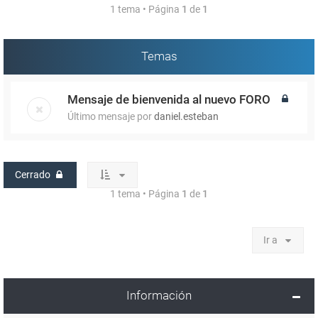
1 tema • Página
1
de
1
Temas
Mensaje de bienvenida al nuevo FORO
Último mensaje por
daniel.esteban
Cerrado
1 tema • Página
1
de
1
Ir a
Información