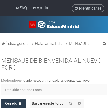
FAQ
Ayuda
Identificarse
Índice general
Plataforma Educativa EducaMadrid
MENSAJE DE BIENVENIDA AL NUEVO FORO
MENSAJE DE BIENVENIDA AL NUEVO
FORO
r
Moderadores:
daniel.esteban
,
irene.olalla
,
dgonzalezarroyo
Este sitio no tiene Foros
Buscar
Búsqueda avanz
Cerrado