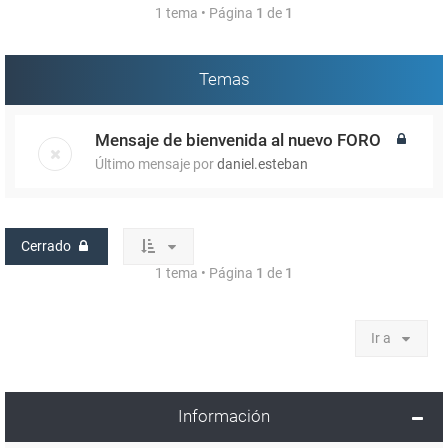
1 tema • Página
1
de
1
Temas
Mensaje de bienvenida al nuevo FORO
Último mensaje por
daniel.esteban
Cerrado
1 tema • Página
1
de
1
Ir a
Información