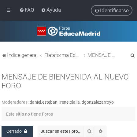
FAQ
Ayuda
Identificarse
Índice general
Plataforma Educativa EducaMadrid
MENSAJE DE BIENVENIDA AL NUEVO FORO
MENSAJE DE BIENVENIDA AL NUEVO
FORO
r
Moderadores:
daniel.esteban
,
irene.olalla
,
dgonzalezarroyo
Este sitio no tiene Foros
Buscar
Búsqueda avanz
Cerrado