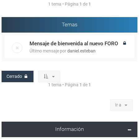
1 tema • Página
1
de
1
Temas
Mensaje de bienvenida al nuevo FORO
Último mensaje por
daniel.esteban
Cerrado
1 tema • Página
1
de
1
Ir a
Información