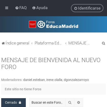
FAQ
Ayuda
Identificarse
Índice general
Plataforma Educativa EducaMadrid
MENSAJE DE BIENVENIDA AL NUEVO FORO
MENSAJE DE BIENVENIDA AL NUEVO
FORO
r
Moderadores:
daniel.esteban
,
irene.olalla
,
dgonzalezarroyo
Este sitio no tiene Foros
Buscar
Búsqueda avanz
Cerrado