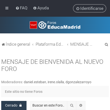
FAQ
Ayuda
Identificarse
Índice general
Plataforma Educativa EducaMadrid
MENSAJE DE BIENVENIDA AL NUEVO FORO
MENSAJE DE BIENVENIDA AL NUEVO
FORO
r
Moderadores:
daniel.esteban
,
irene.olalla
,
dgonzalezarroyo
Este sitio no tiene Foros
Buscar
Búsqueda avanz
Cerrado