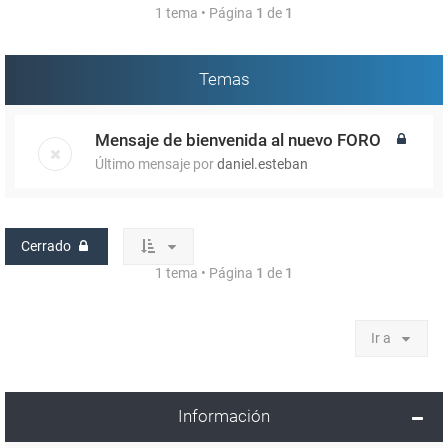
1 tema • Página
1
de
1
Temas
Mensaje de bienvenida al nuevo FORO
Último mensaje por
daniel.esteban
Cerrado
1 tema • Página
1
de
1
Ir a
Información