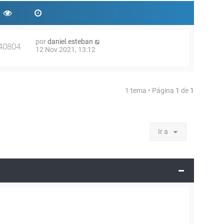
por
daniel.esteban
40804
12 Nov 2021, 13:12
1 tema • Página
1
de
1
Ir a