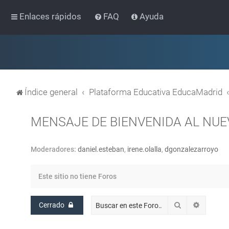
Enlaces rápidos
FAQ
Ayuda
Índice general
Plataforma Educativa EducaMadrid
MENSAJE DE BIENVENIDA AL NU
Moderadores:
daniel.esteban
,
irene.olalla
,
dgonzalezarroyo
Este sitio no tiene Foros
Buscar
Búsqued
Cerrado