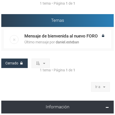
1 tema • Página
1
de
1
Temas
Mensaje de bienvenida al nuevo FORO
Último mensaje por
daniel.esteban
Cerrado
1 tema • Página
1
de
1
Ir a
Información