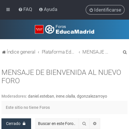
FAQ
Ayuda
Identificarse
Índice general
Plataforma Educativa EducaMadrid
MENSAJE DE BIENVENIDA AL NUEVO FORO
MENSAJE DE BIENVENIDA AL NUEVO
FORO
r
Moderadores:
daniel.esteban
,
irene.olalla
,
dgonzalezarroyo
Este sitio no tiene Foros
Buscar
Búsqueda avanz
Cerrado