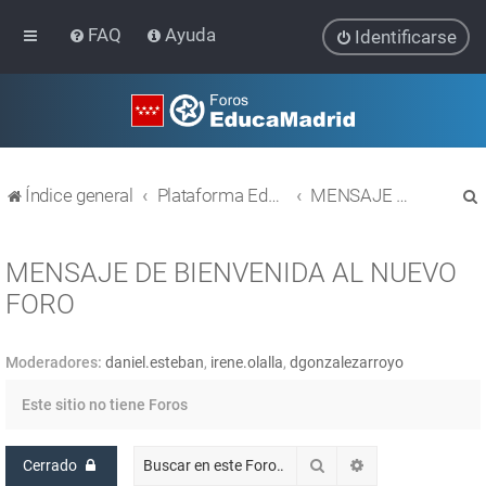
FAQ
Ayuda
Identificarse
Índice general
Plataforma Educativa EducaMadrid
MENSAJE DE BIENVENIDA AL NUEVO FORO
MENSAJE DE BIENVENIDA AL NUEVO
FORO
r
Moderadores:
daniel.esteban
,
irene.olalla
,
dgonzalezarroyo
Este sitio no tiene Foros
Buscar
Búsqueda avanz
Cerrado