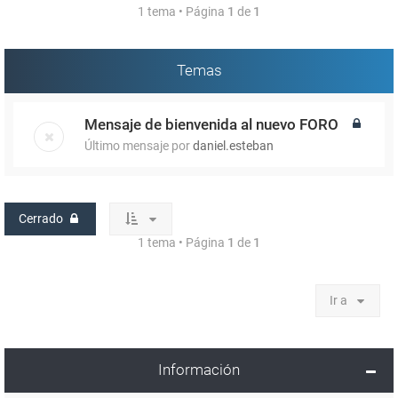
1 tema • Página
1
de
1
Temas
Mensaje de bienvenida al nuevo FORO
Último mensaje por
daniel.esteban
Cerrado
1 tema • Página
1
de
1
Ir a
Información