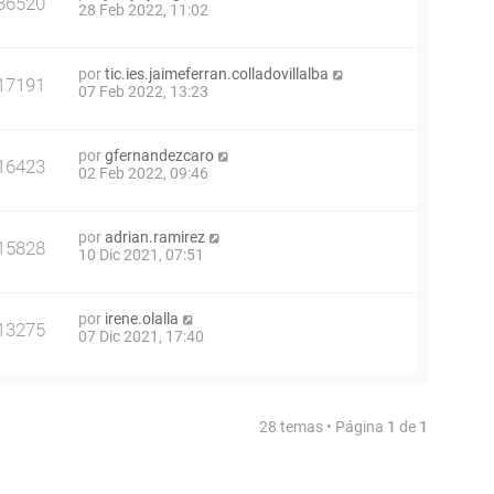
36520
28 Feb 2022, 11:02
por
tic.ies.jaimeferran.colladovillalba
17191
07 Feb 2022, 13:23
por
gfernandezcaro
16423
02 Feb 2022, 09:46
por
adrian.ramirez
15828
10 Dic 2021, 07:51
por
irene.olalla
13275
07 Dic 2021, 17:40
28 temas • Página
1
de
1