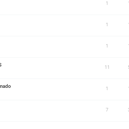
1
1
1
S
11
mnado
1
7