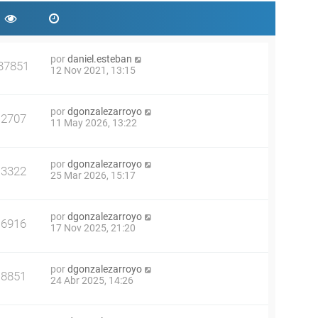
por
daniel.esteban
37851
12 Nov 2021, 13:15
por
dgonzalezarroyo
2707
11 May 2026, 13:22
por
dgonzalezarroyo
3322
25 Mar 2026, 15:17
por
dgonzalezarroyo
6916
17 Nov 2025, 21:20
por
dgonzalezarroyo
8851
24 Abr 2025, 14:26