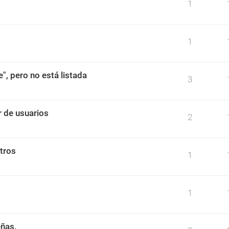
1
1
", pero no está listada
3
r de usuarios
2
tros
1
1
eñas.