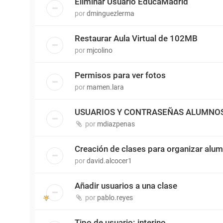
Eliminar Usuario EducaMadrid
por
dminguezlerma
Restaurar Aula Virtual de 102MB
por
mjcolino
Permisos para ver fotos
por
mamen.lara
USUARIOS Y CONTRASEÑAS ALUMNO
por
mdiazpenas
Creación de clases para organizar alu
por
david.alcocer1
Añadir usuarios a una clase
por
pablo.reyes
Tipo de usuario: interino.