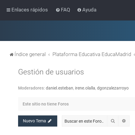
Enlaces rápidos
FAQ
Ayuda
Índice general
Plataforma Educativa EducaMadrid
Gestión de usuarios
Moderadores:
daniel.esteban
,
irene.olalla
,
dgonzalezarroyo
Este sitio no tiene Foros
Buscar
Bús
Nuevo Tema