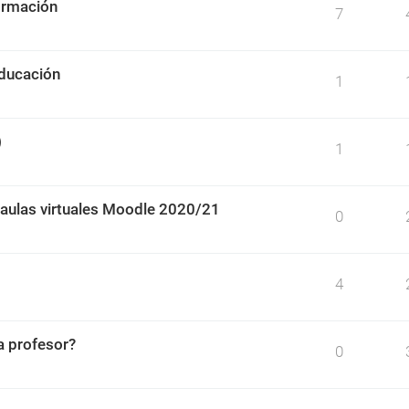
irmación
7
educación
1
)
1
 aulas virtuales Moodle 2020/21
0
4
 profesor?
0