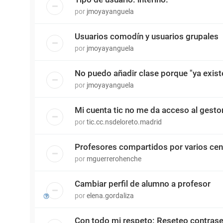
por
jmoyayanguela
Usuarios comodín y usuarios grupales
por
jmoyayanguela
No puedo añadir clase porque "ya existe
por
jmoyayanguela
Mi cuenta tic no me da acceso al gesto
por
tic.cc.nsdeloreto.madrid
Profesores compartidos por varios cen
por
mguerrerohenche
Cambiar perfil de alumno a profesor
por
elena.gordaliza
Con todo mi respeto: Reseteo contras