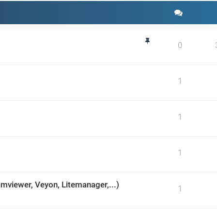
d
0
1
1
1
mviewer, Veyon, Litemanager,...)
1