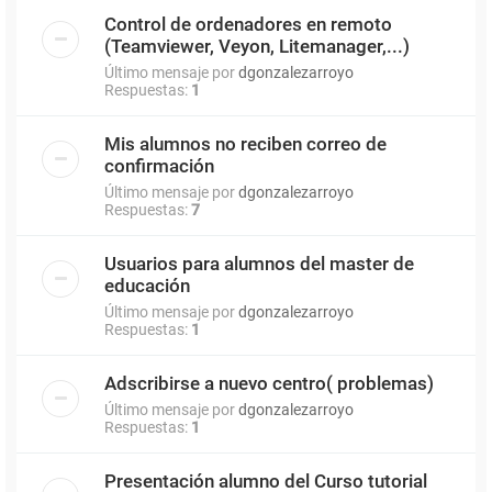
Control de ordenadores en remoto
(Teamviewer, Veyon, Litemanager,...)
Último mensaje por
dgonzalezarroyo
Respuestas:
1
Mis alumnos no reciben correo de
confirmación
Último mensaje por
dgonzalezarroyo
Respuestas:
7
Usuarios para alumnos del master de
educación
Último mensaje por
dgonzalezarroyo
Respuestas:
1
Adscribirse a nuevo centro( problemas)
Último mensaje por
dgonzalezarroyo
Respuestas:
1
Presentación alumno del Curso tutorial