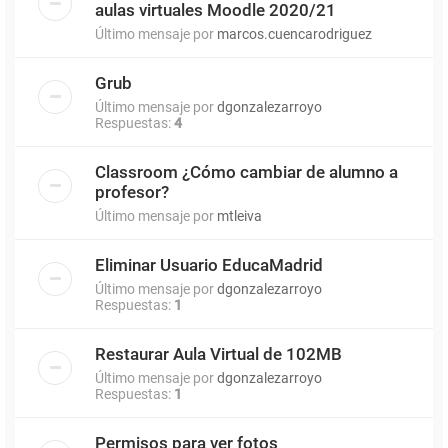
aulas virtuales Moodle 2020/21
Último mensaje por
marcos.cuencarodriguez
Grub
Último mensaje por
dgonzalezarroyo
Respuestas:
4
Classroom ¿Cómo cambiar de alumno a
profesor?
Último mensaje por
mtleiva
Eliminar Usuario EducaMadrid
Último mensaje por
dgonzalezarroyo
Respuestas:
1
Restaurar Aula Virtual de 102MB
Último mensaje por
dgonzalezarroyo
Respuestas:
1
Permisos para ver fotos