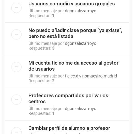
Usuarios comodín y usuarios grupales
Último mensaje por
dgonzalezarroyo
Respuestas:
1
No puedo añadir clase porque "ya existe",
pero no está listada
Último mensaje por
dgonzalezarroyo
Respuestas:
3
Mi cuenta tic no me da acceso al gestor
de usuarios
Último mensaje por
tic.cc.divinomaestro.madrid
Respuestas:
2
Profesores compartidos por varios
centros
Último mensaje por
dgonzalezarroyo
Respuestas:
1
Cambiar perfil de alumno a profesor