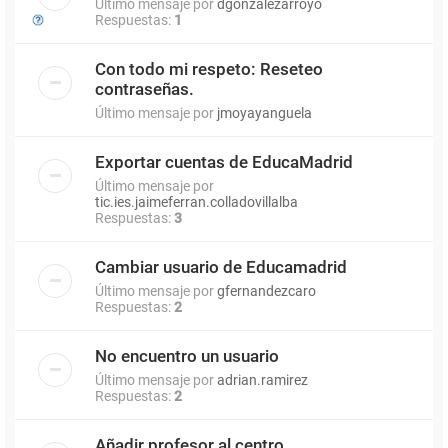
Último mensaje por
dgonzalezarroyo
Respuestas:
1
Con todo mi respeto: Reseteo
contraseñas.
Último mensaje por
jmoyayanguela
Exportar cuentas de EducaMadrid
Último mensaje por
tic.ies.jaimeferran.colladovillalba
Respuestas:
3
Cambiar usuario de Educamadrid
Último mensaje por
gfernandezcaro
Respuestas:
2
No encuentro un usuario
Último mensaje por
adrian.ramirez
Respuestas:
2
Añadir profesor al centro