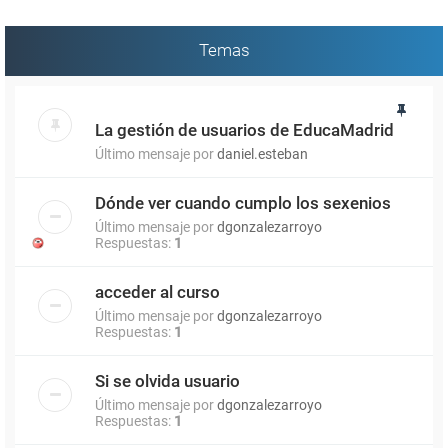
Temas
La gestión de usuarios de EducaMadrid
Último mensaje por
daniel.esteban
Dónde ver cuando cumplo los sexenios
Último mensaje por
dgonzalezarroyo
Respuestas:
1
acceder al curso
Último mensaje por
dgonzalezarroyo
Respuestas:
1
Si se olvida usuario
Último mensaje por
dgonzalezarroyo
Respuestas:
1