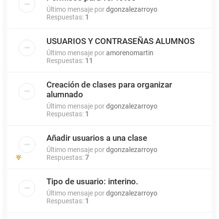
Último mensaje por
dgonzalezarroyo
Respuestas:
1
USUARIOS Y CONTRASEÑAS ALUMNOS
Último mensaje por
amorenomartin
Respuestas:
11
Creación de clases para organizar
alumnado
Último mensaje por
dgonzalezarroyo
Respuestas:
1
Añadir usuarios a una clase
Último mensaje por
dgonzalezarroyo
Respuestas:
7
Tipo de usuario: interino.
Último mensaje por
dgonzalezarroyo
Respuestas:
1