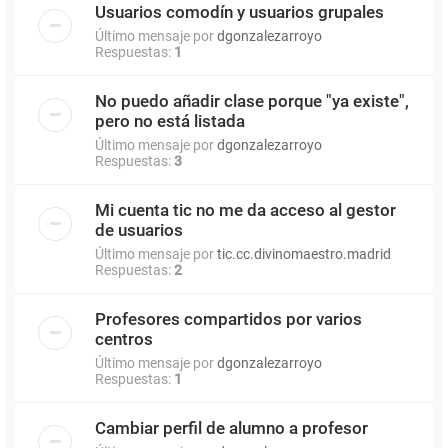
Usuarios comodín y usuarios grupales
Último mensaje por
dgonzalezarroyo
Respuestas:
1
No puedo añadir clase porque "ya existe",
pero no está listada
Último mensaje por
dgonzalezarroyo
Respuestas:
3
Mi cuenta tic no me da acceso al gestor
de usuarios
Último mensaje por
tic.cc.divinomaestro.madrid
Respuestas:
2
Profesores compartidos por varios
centros
Último mensaje por
dgonzalezarroyo
Respuestas:
1
Cambiar perfil de alumno a profesor