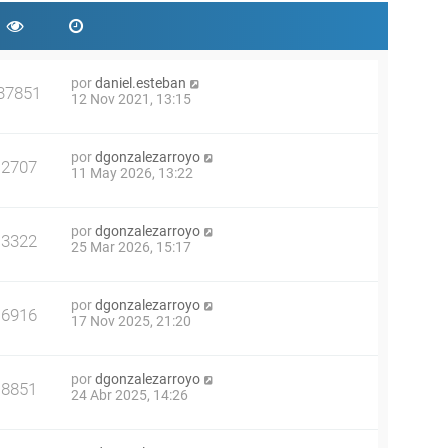
por
daniel.esteban
37851
12 Nov 2021, 13:15
por
dgonzalezarroyo
2707
11 May 2026, 13:22
por
dgonzalezarroyo
3322
25 Mar 2026, 15:17
por
dgonzalezarroyo
6916
17 Nov 2025, 21:20
por
dgonzalezarroyo
8851
24 Abr 2025, 14:26