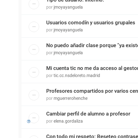
por
jmoyayanguela
Usuarios comodín y usuarios grupales
por
jmoyayanguela
No puedo añadir clase porque "ya existe
por
jmoyayanguela
Mi cuenta tic no me da acceso al gesto
por
tic.cc.nsdeloreto.madrid
Profesores compartidos por varios cen
por
mguerrerohenche
Cambiar perfil de alumno a profesor
por
elena.gordaliza
Con todo mi respeto: Reseteo contras