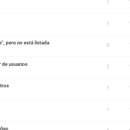
1
1
", pero no está listada
3
r de usuarios
2
tros
1
1
eñas.