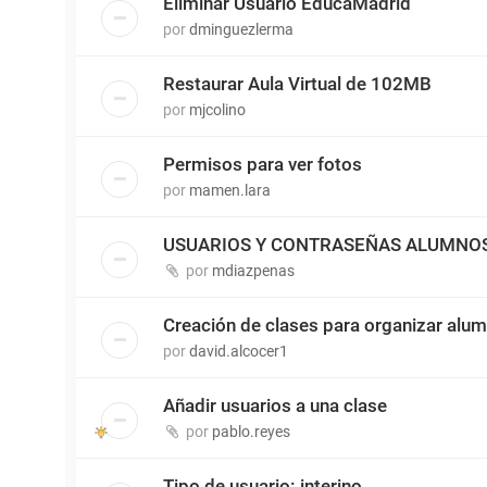
Eliminar Usuario EducaMadrid
por
dminguezlerma
Restaurar Aula Virtual de 102MB
por
mjcolino
Permisos para ver fotos
por
mamen.lara
USUARIOS Y CONTRASEÑAS ALUMNO
por
mdiazpenas
Creación de clases para organizar alu
por
david.alcocer1
Añadir usuarios a una clase
por
pablo.reyes
Tipo de usuario: interino.