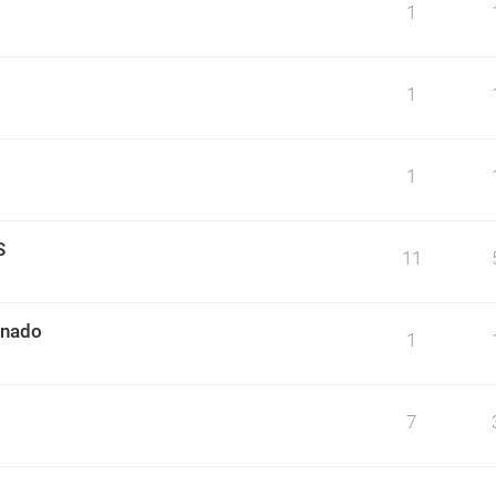
1
1
1
S
11
mnado
1
7