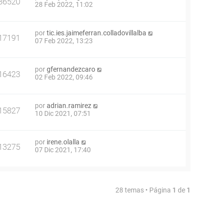
36520
28 Feb 2022, 11:02
por
tic.ies.jaimeferran.colladovillalba
17191
07 Feb 2022, 13:23
por
gfernandezcaro
16423
02 Feb 2022, 09:46
por
adrian.ramirez
15827
10 Dic 2021, 07:51
por
irene.olalla
13275
07 Dic 2021, 17:40
28 temas • Página
1
de
1