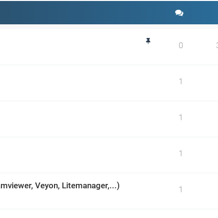
d
0
1
1
1
mviewer, Veyon, Litemanager,...)
1