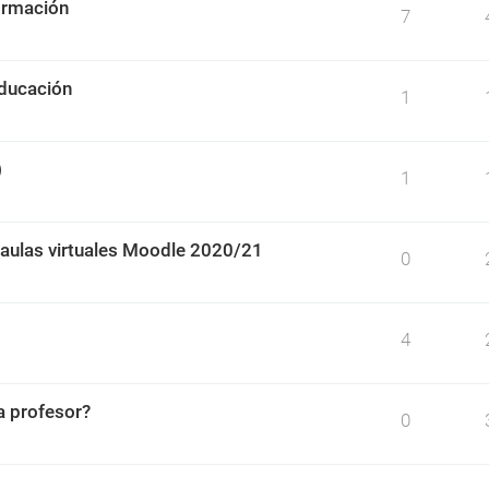
irmación
7
educación
1
)
1
 aulas virtuales Moodle 2020/21
0
4
 profesor?
0