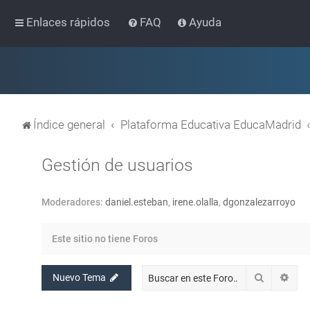
Enlaces rápidos
FAQ
Ayuda
Índice general
Plataforma Educativa EducaMadrid
Gestión de usuarios
Moderadores:
daniel.esteban
,
irene.olalla
,
dgonzalezarroyo
Este sitio no tiene Foros
Buscar
Bús
Nuevo Tema