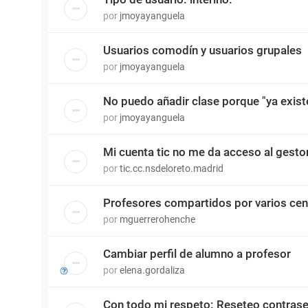
por
jmoyayanguela
Usuarios comodín y usuarios grupales
por
jmoyayanguela
No puedo añadir clase porque "ya existe
por
jmoyayanguela
Mi cuenta tic no me da acceso al gesto
por
tic.cc.nsdeloreto.madrid
Profesores compartidos por varios cen
por
mguerrerohenche
Cambiar perfil de alumno a profesor
por
elena.gordaliza
Con todo mi respeto: Reseteo contras