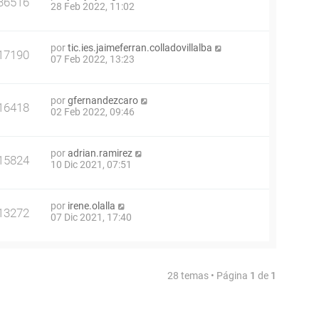
36516
28 Feb 2022, 11:02
por
tic.ies.jaimeferran.colladovillalba
17190
07 Feb 2022, 13:23
por
gfernandezcaro
16418
02 Feb 2022, 09:46
por
adrian.ramirez
15824
10 Dic 2021, 07:51
por
irene.olalla
13272
07 Dic 2021, 17:40
28 temas • Página
1
de
1