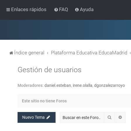
Enlaces rápidos
FAQ
Ayuda
Índice general
Plataforma Educativa EducaMadrid
Gestión de usuarios
Moderadores:
daniel.esteban
,
irene.olalla
,
dgonzalezarroyo
Este sitio no tiene Foros
Buscar
Bús
Nuevo Tema