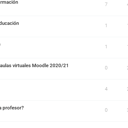
irmación
7
educación
1
)
1
 aulas virtuales Moodle 2020/21
0
4
 profesor?
0