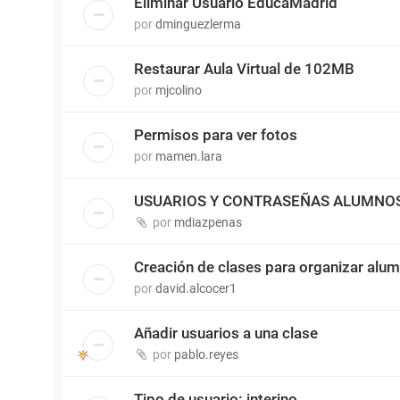
Eliminar Usuario EducaMadrid
por
dminguezlerma
Restaurar Aula Virtual de 102MB
por
mjcolino
Permisos para ver fotos
por
mamen.lara
USUARIOS Y CONTRASEÑAS ALUMNO
por
mdiazpenas
Creación de clases para organizar alu
por
david.alcocer1
Añadir usuarios a una clase
por
pablo.reyes
Tipo de usuario: interino.