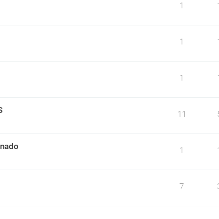
1
1
1
S
11
mnado
1
7