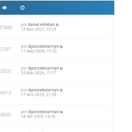
por
daniel.esteban
37849
12 Nov 2021, 13:15
por
dgonzalezarroyo
2707
11 May 2026, 13:22
por
dgonzalezarroyo
3320
25 Mar 2026, 15:17
por
dgonzalezarroyo
6913
17 Nov 2025, 21:20
por
dgonzalezarroyo
8850
24 Abr 2025, 14:26