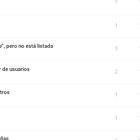
1
1
", pero no está listada
3
r de usuarios
2
tros
1
1
eñas.