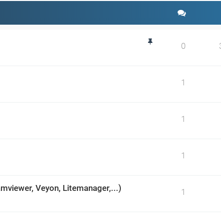
d
0
1
1
1
mviewer, Veyon, Litemanager,...)
1