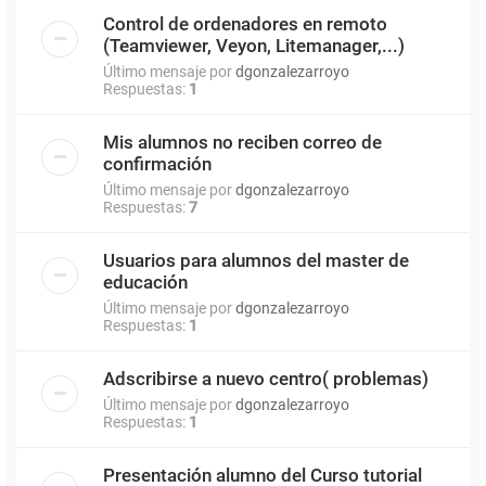
Control de ordenadores en remoto
(Teamviewer, Veyon, Litemanager,...)
Último mensaje por
dgonzalezarroyo
Respuestas:
1
Mis alumnos no reciben correo de
confirmación
Último mensaje por
dgonzalezarroyo
Respuestas:
7
Usuarios para alumnos del master de
educación
Último mensaje por
dgonzalezarroyo
Respuestas:
1
Adscribirse a nuevo centro( problemas)
Último mensaje por
dgonzalezarroyo
Respuestas:
1
Presentación alumno del Curso tutorial