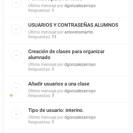
Último mensaje por
dgonzalezarroyo
Respuestas:
1
USUARIOS Y CONTRASEÑAS ALUMNOS
Último mensaje por
amorenomartin
Respuestas:
11
Creación de clases para organizar
alumnado
Último mensaje por
dgonzalezarroyo
Respuestas:
1
Añadir usuarios a una clase
Último mensaje por
dgonzalezarroyo
Respuestas:
7
Tipo de usuario: interino.
Último mensaje por
dgonzalezarroyo
Respuestas:
1