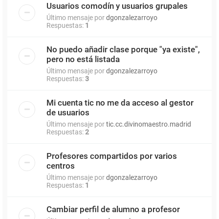
Usuarios comodín y usuarios grupales
Último mensaje por
dgonzalezarroyo
Respuestas:
1
No puedo añadir clase porque "ya existe",
pero no está listada
Último mensaje por
dgonzalezarroyo
Respuestas:
3
Mi cuenta tic no me da acceso al gestor
de usuarios
Último mensaje por
tic.cc.divinomaestro.madrid
Respuestas:
2
Profesores compartidos por varios
centros
Último mensaje por
dgonzalezarroyo
Respuestas:
1
Cambiar perfil de alumno a profesor