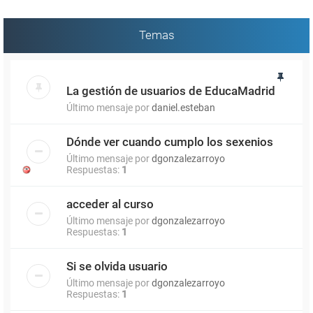
Temas
La gestión de usuarios de EducaMadrid
Último mensaje por
daniel.esteban
Dónde ver cuando cumplo los sexenios
Último mensaje por
dgonzalezarroyo
Respuestas:
1
acceder al curso
Último mensaje por
dgonzalezarroyo
Respuestas:
1
Si se olvida usuario
Último mensaje por
dgonzalezarroyo
Respuestas:
1