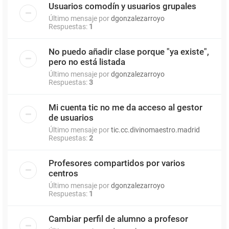
Usuarios comodín y usuarios grupales
Último mensaje por
dgonzalezarroyo
Respuestas:
1
No puedo añadir clase porque "ya existe",
pero no está listada
Último mensaje por
dgonzalezarroyo
Respuestas:
3
Mi cuenta tic no me da acceso al gestor
de usuarios
Último mensaje por
tic.cc.divinomaestro.madrid
Respuestas:
2
Profesores compartidos por varios
centros
Último mensaje por
dgonzalezarroyo
Respuestas:
1
Cambiar perfil de alumno a profesor