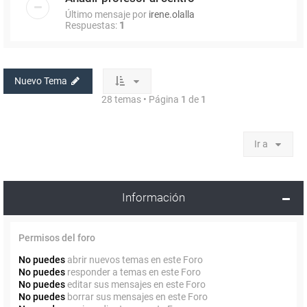
Último mensaje por
irene.olalla
Respuestas:
1
Nuevo Tema
28 temas • Página
1
de
1
Ir a
Información
Permisos del foro
No puedes
abrir nuevos temas en este Foro
No puedes
responder a temas en este Foro
No puedes
editar sus mensajes en este Foro
No puedes
borrar sus mensajes en este Foro