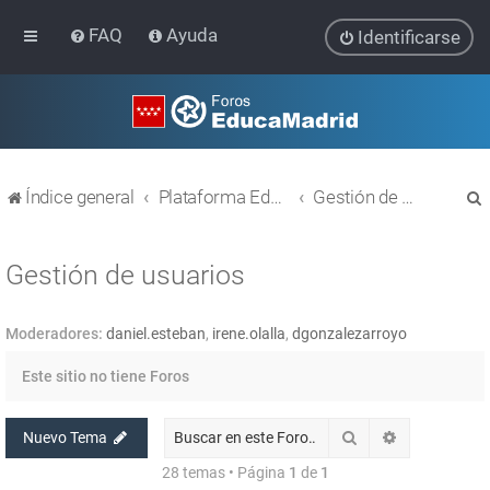
FAQ
Ayuda
Identificarse
Índice general
Plataforma Educativa EducaMadrid
Gestión de usuarios
Gestión de usuarios
Moderadores:
daniel.esteban
,
irene.olalla
,
dgonzalezarroyo
r
Este sitio no tiene Foros
Buscar
Búsqueda av
Nuevo Tema
28 temas • Página
1
de
1