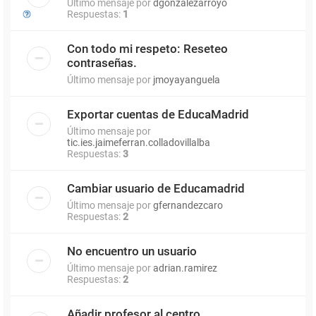
Último mensaje por
dgonzalezarroyo
Respuestas:
1
Con todo mi respeto: Reseteo
contraseñas.
Último mensaje por
jmoyayanguela
Exportar cuentas de EducaMadrid
Último mensaje por
tic.ies.jaimeferran.colladovillalba
Respuestas:
3
Cambiar usuario de Educamadrid
Último mensaje por
gfernandezcaro
Respuestas:
2
No encuentro un usuario
Último mensaje por
adrian.ramirez
Respuestas:
2
Añadir profesor al centro