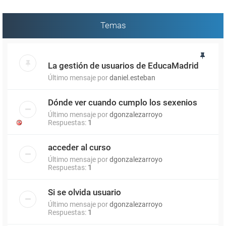
Temas
La gestión de usuarios de EducaMadrid
Último mensaje por
daniel.esteban
Dónde ver cuando cumplo los sexenios
Último mensaje por
dgonzalezarroyo
Respuestas:
1
acceder al curso
Último mensaje por
dgonzalezarroyo
Respuestas:
1
Si se olvida usuario
Último mensaje por
dgonzalezarroyo
Respuestas:
1