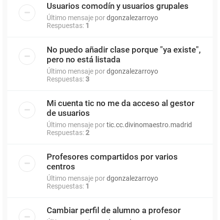
Usuarios comodín y usuarios grupales
Último mensaje por
dgonzalezarroyo
Respuestas:
1
No puedo añadir clase porque "ya existe",
pero no está listada
Último mensaje por
dgonzalezarroyo
Respuestas:
3
Mi cuenta tic no me da acceso al gestor
de usuarios
Último mensaje por
tic.cc.divinomaestro.madrid
Respuestas:
2
Profesores compartidos por varios
centros
Último mensaje por
dgonzalezarroyo
Respuestas:
1
Cambiar perfil de alumno a profesor