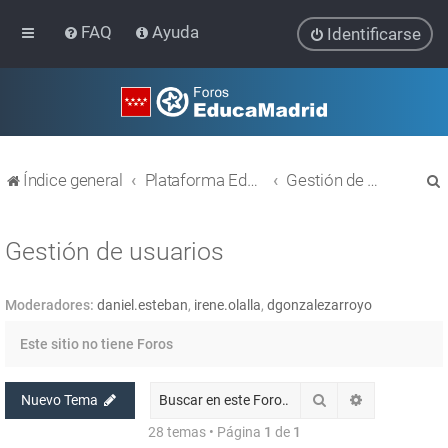
FAQ
Ayuda
Identificarse
Índice general
Plataforma Educativa EducaMadrid
Gestión de usuarios
Gestión de usuarios
Moderadores:
daniel.esteban
,
irene.olalla
,
dgonzalezarroyo
r
Este sitio no tiene Foros
Buscar
Búsqueda av
Nuevo Tema
28 temas • Página
1
de
1