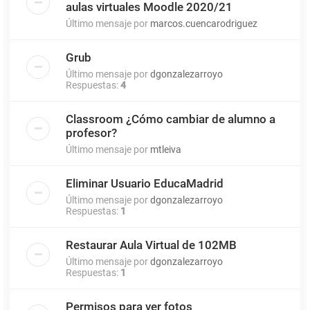
aulas virtuales Moodle 2020/21
Último mensaje por
marcos.cuencarodriguez
Grub
Último mensaje por
dgonzalezarroyo
Respuestas:
4
Classroom ¿Cómo cambiar de alumno a
profesor?
Último mensaje por
mtleiva
Eliminar Usuario EducaMadrid
Último mensaje por
dgonzalezarroyo
Respuestas:
1
Restaurar Aula Virtual de 102MB
Último mensaje por
dgonzalezarroyo
Respuestas:
1
Permisos para ver fotos