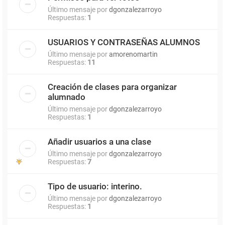
Último mensaje por
dgonzalezarroyo
Respuestas:
1
USUARIOS Y CONTRASEÑAS ALUMNOS
Último mensaje por
amorenomartin
Respuestas:
11
Creación de clases para organizar
alumnado
Último mensaje por
dgonzalezarroyo
Respuestas:
1
Añadir usuarios a una clase
Último mensaje por
dgonzalezarroyo
Respuestas:
7
Tipo de usuario: interino.
Último mensaje por
dgonzalezarroyo
Respuestas:
1