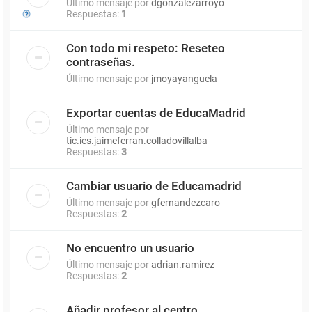
Último mensaje por
dgonzalezarroyo
Respuestas:
1
Con todo mi respeto: Reseteo
contraseñas.
Último mensaje por
jmoyayanguela
Exportar cuentas de EducaMadrid
Último mensaje por
tic.ies.jaimeferran.colladovillalba
Respuestas:
3
Cambiar usuario de Educamadrid
Último mensaje por
gfernandezcaro
Respuestas:
2
No encuentro un usuario
Último mensaje por
adrian.ramirez
Respuestas:
2
Añadir profesor al centro