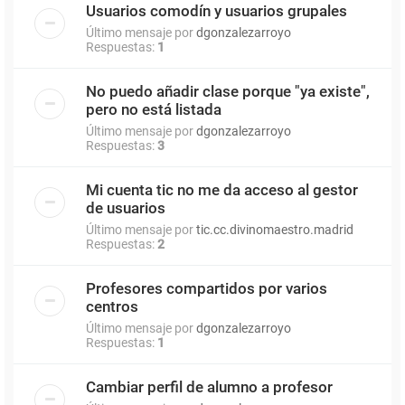
Usuarios comodín y usuarios grupales
Último mensaje por
dgonzalezarroyo
Respuestas:
1
No puedo añadir clase porque "ya existe",
pero no está listada
Último mensaje por
dgonzalezarroyo
Respuestas:
3
Mi cuenta tic no me da acceso al gestor
de usuarios
Último mensaje por
tic.cc.divinomaestro.madrid
Respuestas:
2
Profesores compartidos por varios
centros
Último mensaje por
dgonzalezarroyo
Respuestas:
1
Cambiar perfil de alumno a profesor