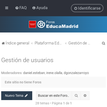
FAQ
Ayuda
Identificarse
Índice general
Plataforma Educativa EducaMadrid
Gestión de usuarios
Gestión de usuarios
Moderadores:
daniel.esteban
,
irene.olalla
,
dgonzalezarroyo
r
Este sitio no tiene Foros
Buscar
Búsqueda av
Nuevo Tema
28 temas • Página
1
de
1