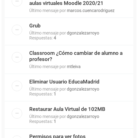
aulas virtuales Moodle 2020/21
Último mensaje por
marcos.cuencarodriguez
Grub
Último mensaje por
dgonzalezarroyo
Respuestas:
4
Classroom ¿Cómo cambiar de alumno a
profesor?
Último mensaje por
mtleiva
Eliminar Usuario EducaMadrid
Último mensaje por
dgonzalezarroyo
Respuestas:
1
Restaurar Aula Virtual de 102MB
Último mensaje por
dgonzalezarroyo
Respuestas:
1
Permisos para ver fotos