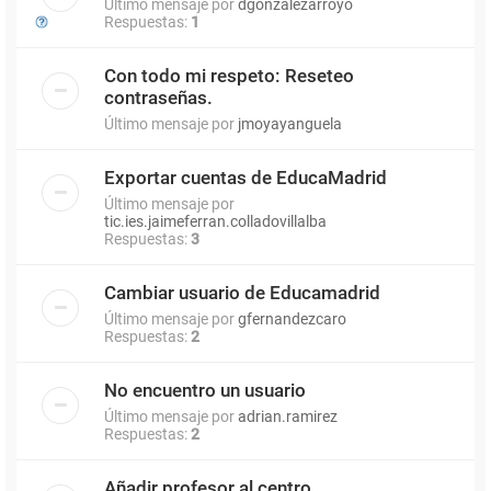
Último mensaje por
dgonzalezarroyo
Respuestas:
1
Con todo mi respeto: Reseteo
contraseñas.
Último mensaje por
jmoyayanguela
Exportar cuentas de EducaMadrid
Último mensaje por
tic.ies.jaimeferran.colladovillalba
Respuestas:
3
Cambiar usuario de Educamadrid
Último mensaje por
gfernandezcaro
Respuestas:
2
No encuentro un usuario
Último mensaje por
adrian.ramirez
Respuestas:
2
Añadir profesor al centro