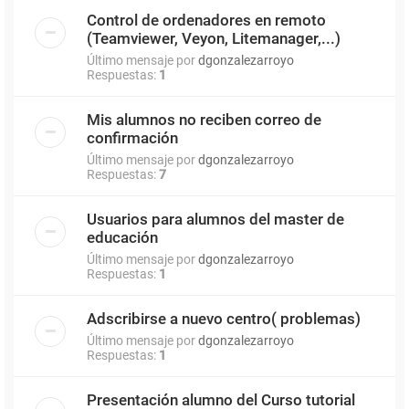
Control de ordenadores en remoto
(Teamviewer, Veyon, Litemanager,...)
Último mensaje por
dgonzalezarroyo
Respuestas:
1
Mis alumnos no reciben correo de
confirmación
Último mensaje por
dgonzalezarroyo
Respuestas:
7
Usuarios para alumnos del master de
educación
Último mensaje por
dgonzalezarroyo
Respuestas:
1
Adscribirse a nuevo centro( problemas)
Último mensaje por
dgonzalezarroyo
Respuestas:
1
Presentación alumno del Curso tutorial