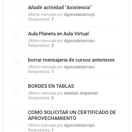
Añadir actividad "Asistencia"
Último mensaje por
dgonzalezarroyo
Respuestas:
7
Aula Planeta en Aula Virtual
Último mensaje por
dgonzalezarroyo
Respuestas:
3
borrar mensajeria de cursos anteriores
Último mensaje por
dgonzalezarroyo
Respuestas:
1
BORDES EN TABLAS
Último mensaje por
esteban.stepanian
Respuestas:
2
COMO SOLICITAR UN CERTIFICADO DE
APROVECHAMIENTO
Último mensaje por
dgonzalezarroyo
Respuestas:
1