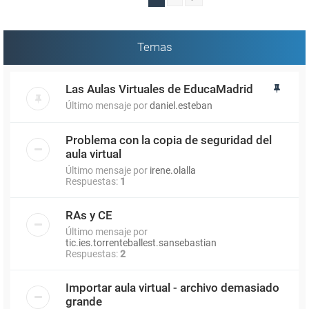
Temas
Las Aulas Virtuales de EducaMadrid
Último mensaje por
daniel.esteban
Problema con la copia de seguridad del
aula virtual
Último mensaje por
irene.olalla
Respuestas:
1
RAs y CE
Último mensaje por
tic.ies.torrenteballest.sansebastian
Respuestas:
2
Importar aula virtual - archivo demasiado
grande