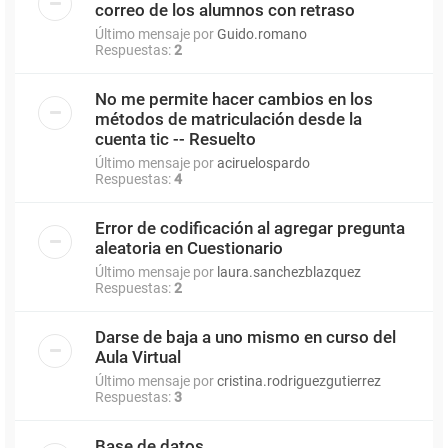
correo de los alumnos con retraso
Último mensaje por
Guido.romano
Respuestas:
2
No me permite hacer cambios en los
métodos de matriculación desde la
cuenta tic -- Resuelto
Último mensaje por
aciruelospardo
Respuestas:
4
Error de codificación al agregar pregunta
aleatoria en Cuestionario
Último mensaje por
laura.sanchezblazquez
Respuestas:
2
Darse de baja a uno mismo en curso del
Aula Virtual
Último mensaje por
cristina.rodriguezgutierrez
Respuestas:
3
Base de datos.