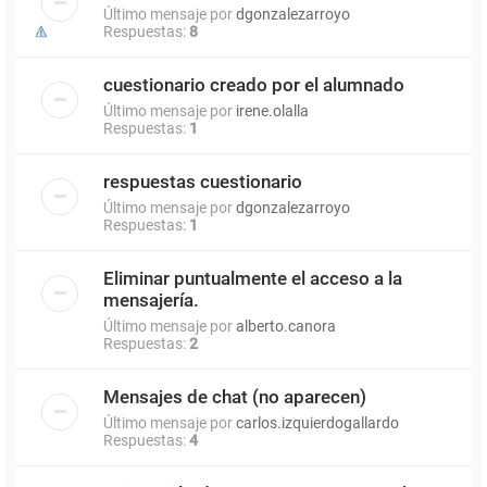
Último mensaje por
dgonzalezarroyo
Respuestas:
8
cuestionario creado por el alumnado
Último mensaje por
irene.olalla
Respuestas:
1
respuestas cuestionario
Último mensaje por
dgonzalezarroyo
Respuestas:
1
Eliminar puntualmente el acceso a la
mensajería.
Último mensaje por
alberto.canora
Respuestas:
2
Mensajes de chat (no aparecen)
Último mensaje por
carlos.izquierdogallardo
Respuestas:
4