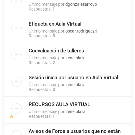
Último mensaje por
dgonzalezarroyo
Respuestas:
1
Etiqueta en Aula Virtual
Último mensaje por
oscar.rodriguez4
Respuestas:
3
Coevaluación de talleres
Último mensaje por
irene.olalla
Respuestas:
2
Sesión única por usuario en Aula Virtual
Último mensaje por
irene.olalla
Respuestas:
2
RECURSOS AULA VIRTUAL
Último mensaje por
irene.olalla
Respuestas:
1
Avisos de Foros a usuarios que no están