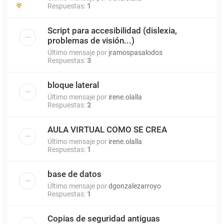
Respuestas:
1
Script para accesibilidad (dislexia,
problemas de visión...)
Último mensaje por
jramospasalodos
Respuestas:
3
bloque lateral
Último mensaje por
irene.olalla
Respuestas:
2
AULA VIRTUAL COMO SE CREA
Último mensaje por
irene.olalla
Respuestas:
1
base de datos
Último mensaje por
dgonzalezarroyo
Respuestas:
1
Copias de seguridad antiguas