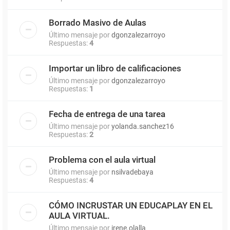
Borrado Masivo de Aulas
Último mensaje por
dgonzalezarroyo
Respuestas:
4
Importar un libro de calificaciones
Último mensaje por
dgonzalezarroyo
Respuestas:
1
Fecha de entrega de una tarea
Último mensaje por
yolanda.sanchez16
Respuestas:
2
Problema con el aula virtual
Último mensaje por
nsilvadebaya
Respuestas:
4
CÓMO INCRUSTAR UN EDUCAPLAY EN EL
AULA VIRTUAL.
Último mensaje por
irene.olalla