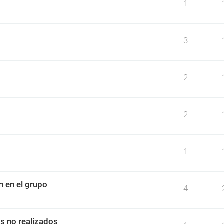
1
3
2
2
1
n en el grupo
4
as no realizados