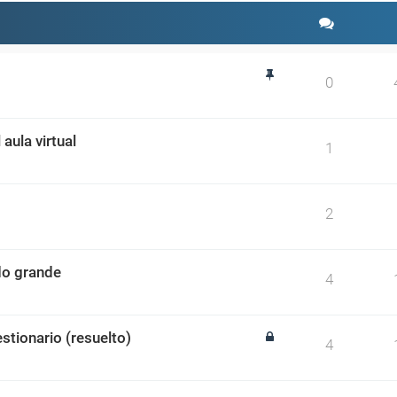
0
aula virtual
1
2
ado grande
4
stionario (resuelto)
4