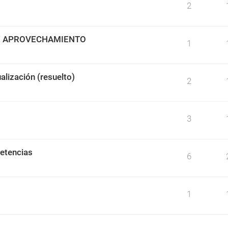
2
DE APROVECHAMIENTO
1
alización (resuelto)
2
3
etencias
6
1