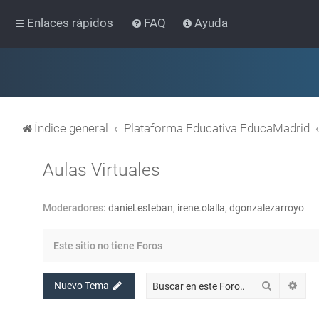
Enlaces rápidos
FAQ
Ayuda
Índice general
Plataforma Educativa EducaMadrid
Aulas Virtuales
Moderadores:
daniel.esteban
,
irene.olalla
,
dgonzalezarroyo
Este sitio no tiene Foros
Buscar
Bús
Nuevo Tema