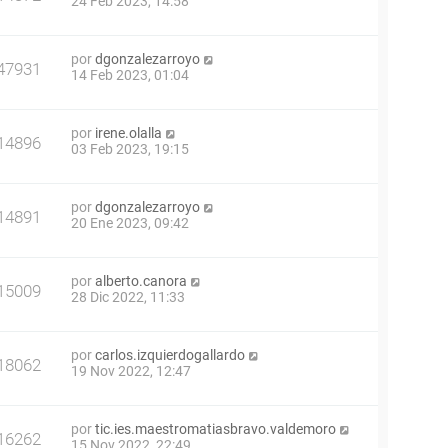
24 Feb 2023, 14:58
por
dgonzalezarroyo
47931
14 Feb 2023, 01:04
por
irene.olalla
14896
03 Feb 2023, 19:15
por
dgonzalezarroyo
14891
20 Ene 2023, 09:42
por
alberto.canora
15009
28 Dic 2022, 11:33
por
carlos.izquierdogallardo
18062
19 Nov 2022, 12:47
por
tic.ies.maestromatiasbravo.valdemoro
16262
15 Nov 2022, 22:49