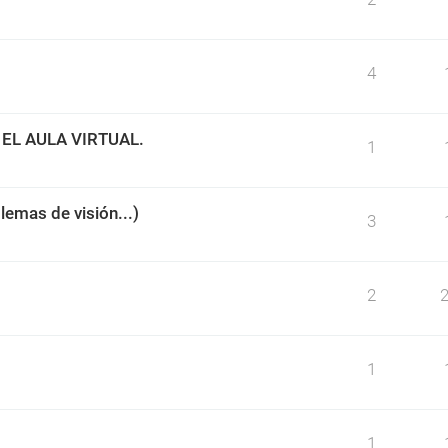
4
EL AULA VIRTUAL.
1
blemas de visión...)
3
2
1
1