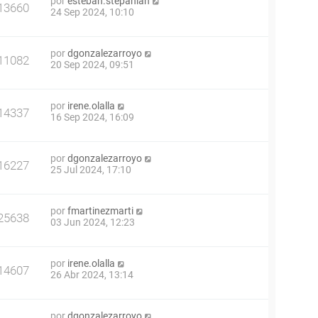
por
esteban.stepanian
13660
24 Sep 2024, 10:10
por
dgonzalezarroyo
11082
20 Sep 2024, 09:51
por
irene.olalla
14337
16 Sep 2024, 16:09
por
dgonzalezarroyo
16227
25 Jul 2024, 17:10
por
fmartinezmarti
25638
03 Jun 2024, 12:23
por
irene.olalla
14607
26 Abr 2024, 13:14
por
dgonzalezarroyo