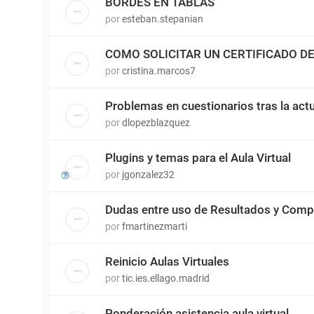
BORDES EN TABLAS
por
esteban.stepanian
COMO SOLICITAR UN CERTIFICADO 
por
cristina.marcos7
Problemas en cuestionarios tras la actu
por
dlopezblazquez
Plugins y temas para el Aula Virtual
por
jgonzalez32
Dudas entre uso de Resultados y Comp
por
fmartinezmarti
Reinicio Aulas Virtuales
por
tic.ies.ellago.madrid
Ponderación asistencia aula virtual