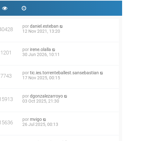
por
daniel.esteban
40428
12 Nov 2021, 13:20
por
irene.olalla
1201
30 Jun 2026, 10:11
por
tic.ies.torrenteballest.sansebastian
7743
17 Nov 2025, 00:15
por
dgonzalezarroyo
15913
03 Oct 2025, 21:30
por
mvigo
15636
26 Jul 2025, 00:13