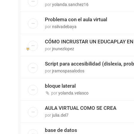
por
yolanda.sanchez16
Problema con el aula virtual
por
nsilvadebaya
CÓMO INCRUSTAR UN EDUCAPLAY EN 
por
jnunezlopez
Script para accesibilidad (dislexia, pro
por
jramospasalodos
bloque lateral
por
yolanda.velasco
AULA VIRTUAL COMO SE CREA
por
julia.del7
base de datos