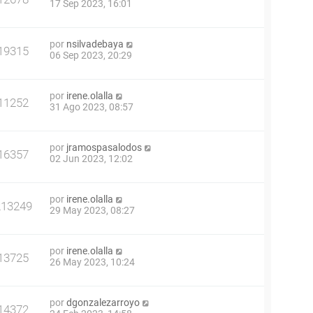
17 Sep 2023, 16:01
por
nsilvadebaya
19315
06 Sep 2023, 20:29
por
irene.olalla
11252
31 Ago 2023, 08:57
por
jramospasalodos
16357
02 Jun 2023, 12:02
por
irene.olalla
213249
29 May 2023, 08:27
por
irene.olalla
13725
26 May 2023, 10:24
por
dgonzalezarroyo
14372