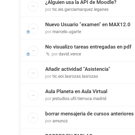
¿Alguien usa la API de Moodle?
por
tic.ies.garciamarquez.leganes
Nuevo Usuario "examen" en MAX12.0
por
marcelo.ugarte
No visualizo tareas entregadas en pdf
por
david.vence
Añadir actividad "Asistencia"
por
tic.eoi.lasrozas.lasrozas
Aula Planeta en Aula Virtual
por
jestudios.ufil.tierruca.madrid
borrar mensajeria de cursos anteriores
por
amunoz