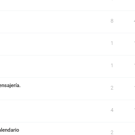
8
1
1
ensajería.
2
4
alendario
2