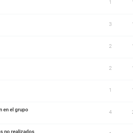
1
3
2
2
1
n en el grupo
4
as no realizados