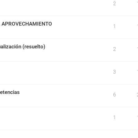
2
DE APROVECHAMIENTO
1
alización (resuelto)
2
3
etencias
6
1