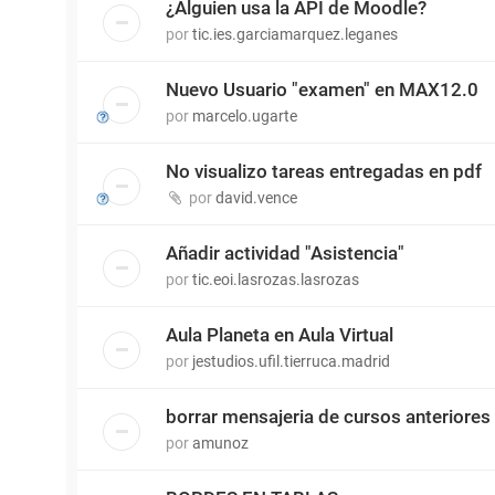
¿Alguien usa la API de Moodle?
por
tic.ies.garciamarquez.leganes
Nuevo Usuario "examen" en MAX12.0
por
marcelo.ugarte
No visualizo tareas entregadas en pdf
por
david.vence
Añadir actividad "Asistencia"
por
tic.eoi.lasrozas.lasrozas
Aula Planeta en Aula Virtual
por
jestudios.ufil.tierruca.madrid
borrar mensajeria de cursos anteriores
por
amunoz