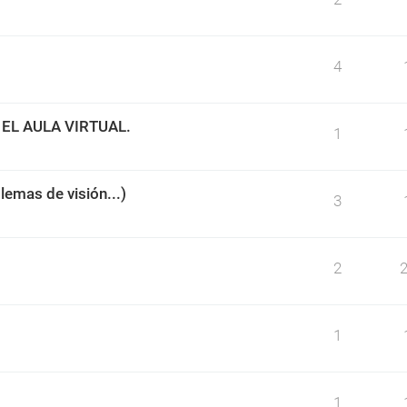
4
EL AULA VIRTUAL.
1
blemas de visión...)
3
2
1
1