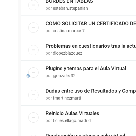
BORDES EN TABLAS
por
esteban.stepanian
COMO SOLICITAR UN CERTIFICADO 
por
cristina.marcos7
Problemas en cuestionarios tras la actu
por
dlopezblazquez
Plugins y temas para el Aula Virtual
por
jgonzalez32
Dudas entre uso de Resultados y Comp
por
fmartinezmarti
Reinicio Aulas Virtuales
por
tic.ies.ellago.madrid
Ponderación asistencia aula virtual