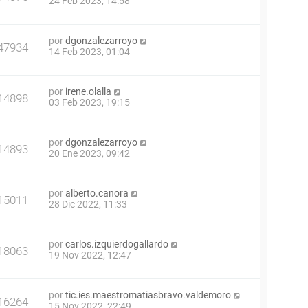
24 Feb 2023, 14:58
por
dgonzalezarroyo
47934
14 Feb 2023, 01:04
por
irene.olalla
14898
03 Feb 2023, 19:15
por
dgonzalezarroyo
14893
20 Ene 2023, 09:42
por
alberto.canora
15011
28 Dic 2022, 11:33
por
carlos.izquierdogallardo
18063
19 Nov 2022, 12:47
por
tic.ies.maestromatiasbravo.valdemoro
16264
15 Nov 2022, 22:49