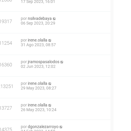
17 Sep 2023, 16:01
por
nsilvadebaya
19317
06 Sep 2023, 20:29
por
irene.olalla
11254
31 Ago 2023, 08:57
por
jramospasalodos
16360
02 Jun 2023, 12:02
por
irene.olalla
213251
29 May 2023, 08:27
por
irene.olalla
13727
26 May 2023, 10:24
por
dgonzalezarroyo
14375