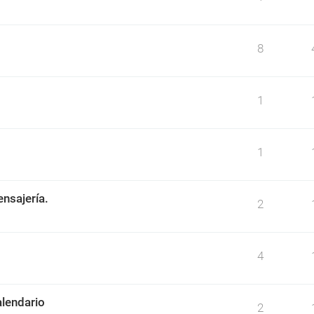
8
1
1
ensajería.
2
4
alendario
2