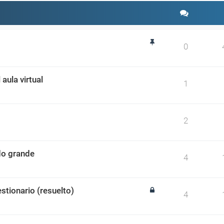
0
aula virtual
1
2
ado grande
4
stionario (resuelto)
4