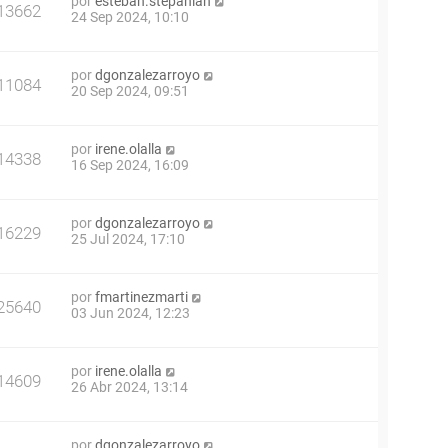
por
esteban.stepanian
13662
24 Sep 2024, 10:10
por
dgonzalezarroyo
11084
20 Sep 2024, 09:51
por
irene.olalla
14338
16 Sep 2024, 16:09
por
dgonzalezarroyo
16229
25 Jul 2024, 17:10
por
fmartinezmarti
25640
03 Jun 2024, 12:23
por
irene.olalla
14609
26 Abr 2024, 13:14
por
dgonzalezarroyo