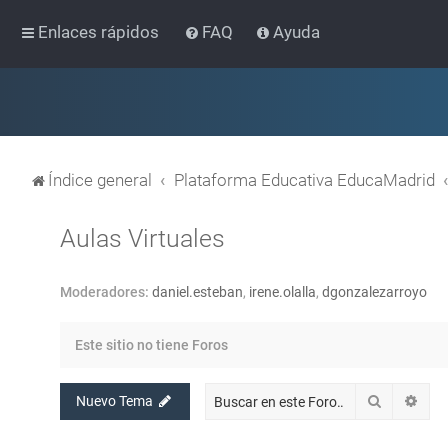
Enlaces rápidos
FAQ
Ayuda
Índice general
Plataforma Educativa EducaMadrid
Aulas Virtuales
Moderadores:
daniel.esteban
,
irene.olalla
,
dgonzalezarroyo
Este sitio no tiene Foros
Buscar
Bús
Nuevo Tema