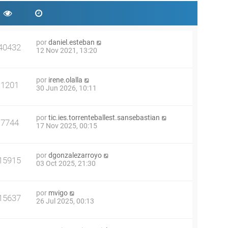
por
daniel.esteban
40432
12 Nov 2021, 13:20
por
irene.olalla
1201
30 Jun 2026, 10:11
por
tic.ies.torrenteballest.sansebastian
7744
17 Nov 2025, 00:15
por
dgonzalezarroyo
15915
03 Oct 2025, 21:30
por
mvigo
15637
26 Jul 2025, 00:13