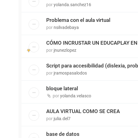
por
yolanda.sanchez16
Problema con el aula virtual
por
nsilvadebaya
CÓMO INCRUSTAR UN EDUCAPLAY EN 
por
jnunezlopez
Script para accesibilidad (dislexia, pro
por
jramospasalodos
bloque lateral
por
yolanda.velasco
AULA VIRTUAL COMO SE CREA
por
julia.del7
base de datos