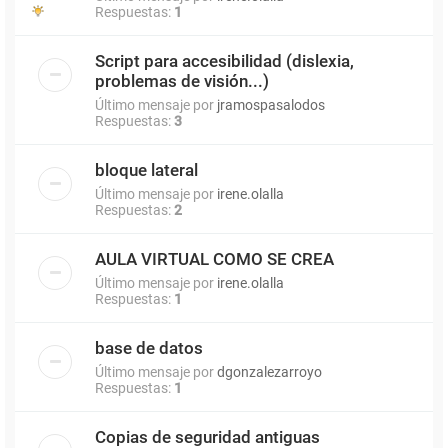
Respuestas:
1
Script para accesibilidad (dislexia,
problemas de visión...)
Último mensaje por
jramospasalodos
Respuestas:
3
bloque lateral
Último mensaje por
irene.olalla
Respuestas:
2
AULA VIRTUAL COMO SE CREA
Último mensaje por
irene.olalla
Respuestas:
1
base de datos
Último mensaje por
dgonzalezarroyo
Respuestas:
1
Copias de seguridad antiguas