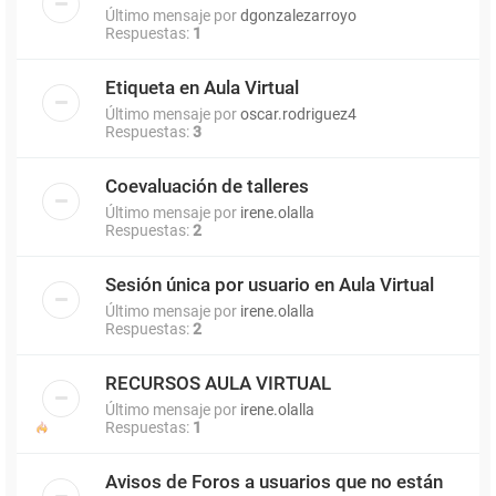
Último mensaje por
dgonzalezarroyo
Respuestas:
1
Etiqueta en Aula Virtual
Último mensaje por
oscar.rodriguez4
Respuestas:
3
Coevaluación de talleres
Último mensaje por
irene.olalla
Respuestas:
2
Sesión única por usuario en Aula Virtual
Último mensaje por
irene.olalla
Respuestas:
2
RECURSOS AULA VIRTUAL
Último mensaje por
irene.olalla
Respuestas:
1
Avisos de Foros a usuarios que no están