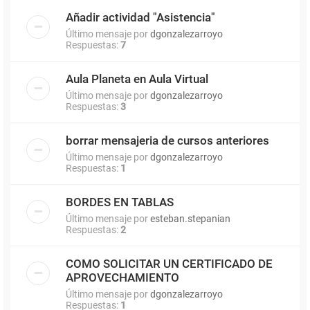
Añadir actividad "Asistencia"
Último mensaje por
dgonzalezarroyo
Respuestas:
7
Aula Planeta en Aula Virtual
Último mensaje por
dgonzalezarroyo
Respuestas:
3
borrar mensajeria de cursos anteriores
Último mensaje por
dgonzalezarroyo
Respuestas:
1
BORDES EN TABLAS
Último mensaje por
esteban.stepanian
Respuestas:
2
COMO SOLICITAR UN CERTIFICADO DE
APROVECHAMIENTO
Último mensaje por
dgonzalezarroyo
Respuestas:
1