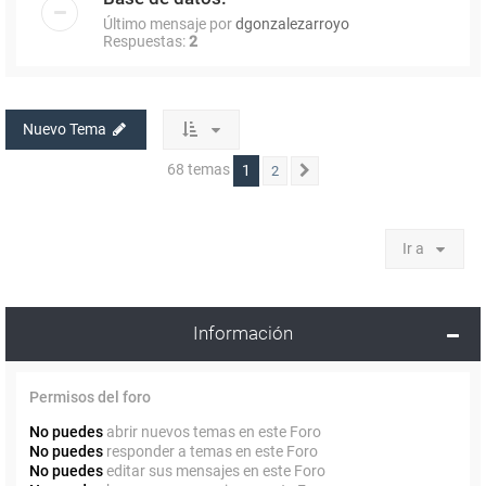
Último mensaje por
dgonzalezarroyo
Respuestas:
2
Nuevo Tema
68 temas
1
2
Siguiente
Ir a
Información
Permisos del foro
No puedes
abrir nuevos temas en este Foro
No puedes
responder a temas en este Foro
No puedes
editar sus mensajes en este Foro