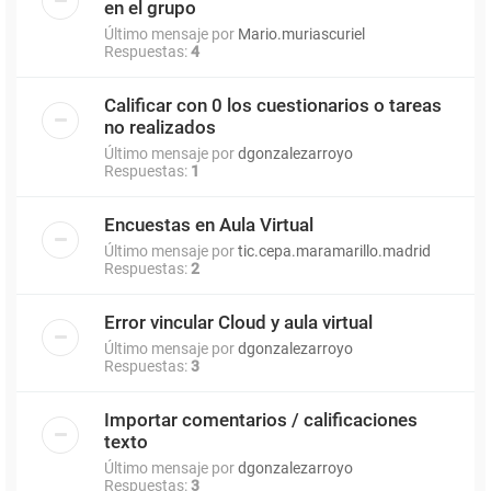
en el grupo
Último mensaje por
Mario.muriascuriel
Respuestas:
4
Calificar con 0 los cuestionarios o tareas
no realizados
Último mensaje por
dgonzalezarroyo
Respuestas:
1
Encuestas en Aula Virtual
Último mensaje por
tic.cepa.maramarillo.madrid
Respuestas:
2
Error vincular Cloud y aula virtual
Último mensaje por
dgonzalezarroyo
Respuestas:
3
Importar comentarios / calificaciones
texto
Último mensaje por
dgonzalezarroyo
Respuestas:
3