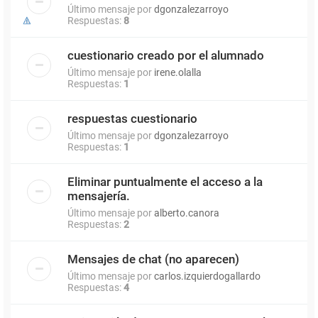
Último mensaje por
dgonzalezarroyo
Respuestas:
8
cuestionario creado por el alumnado
Último mensaje por
irene.olalla
Respuestas:
1
respuestas cuestionario
Último mensaje por
dgonzalezarroyo
Respuestas:
1
Eliminar puntualmente el acceso a la
mensajería.
Último mensaje por
alberto.canora
Respuestas:
2
Mensajes de chat (no aparecen)
Último mensaje por
carlos.izquierdogallardo
Respuestas:
4