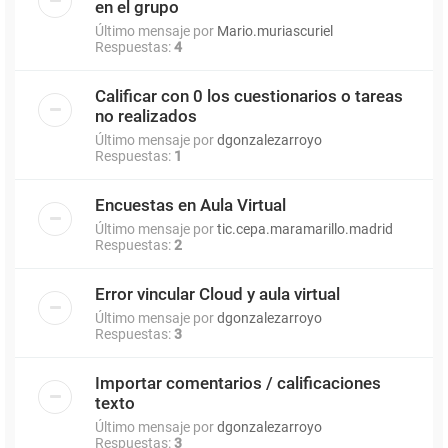
en el grupo
Último mensaje por
Mario.muriascuriel
Respuestas:
4
Calificar con 0 los cuestionarios o tareas
no realizados
Último mensaje por
dgonzalezarroyo
Respuestas:
1
Encuestas en Aula Virtual
Último mensaje por
tic.cepa.maramarillo.madrid
Respuestas:
2
Error vincular Cloud y aula virtual
Último mensaje por
dgonzalezarroyo
Respuestas:
3
Importar comentarios / calificaciones
texto
Último mensaje por
dgonzalezarroyo
Respuestas:
3