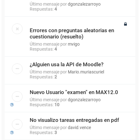
Último mensaje por
dgonzalezarroyo
Respuestas:
4
Errores con preguntas aleatorias en
cuestionario (resuelto)
Último mensaje por
mvigo
Respuestas:
4
¿Alguien usa la API de Moodle?
Último mensaje por
Mario.muriascuriel
Respuestas:
2
Nuevo Usuario "examen" en MAX12.0
Último mensaje por
dgonzalezarroyo
Respuestas:
10
No visualizo tareas entregadas en pdf
Último mensaje por
david.vence
Respuestas:
3