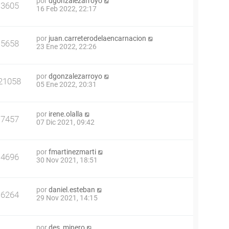
por
dgonzalezarroyo
3605
16 Feb 2022, 22:17
por
juan.carreterodelaencarnacion
5658
23 Ene 2022, 22:26
por
dgonzalezarroyo
21058
05 Ene 2022, 20:31
por
irene.olalla
7457
07 Dic 2021, 09:42
por
fmartinezmarti
4696
30 Nov 2021, 18:51
por
daniel.esteban
6264
29 Nov 2021, 14:15
por
des_minero