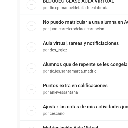
BLOQUEO CLASE AULA VIRTUAL
por
tic.cp.manueldefalla.fuenlabrada
No puedo matricular a una alumna en Aul
por
juan.carreterodelaencarnacion
Aula virtual, tareas y notificiaciones
por
des_jrglez
Alumnos que de repente se les congela e
por
tic.ies.santamarca.madrid
Puntos extra en calificaciones
por
anievessantana
Ajustar las notas de mis actividades ju
por
cescano
Matriculación Aula Virtual