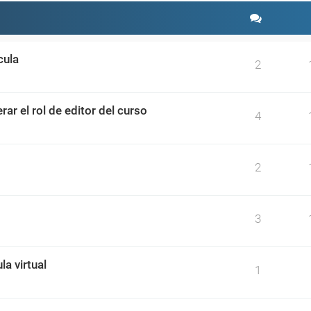
cula
2
r el rol de editor del curso
4
2
3
a virtual
1