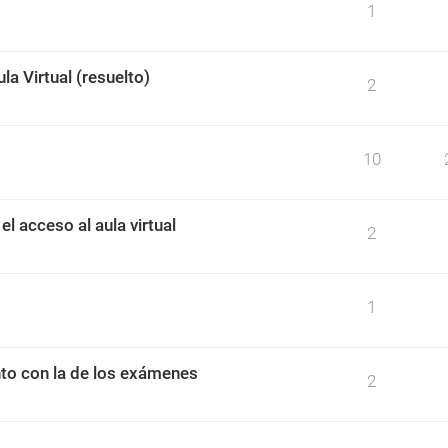
1
a Virtual (resuelto)
2
10
l acceso al aula virtual
2
1
nto con la de los exámenes
2