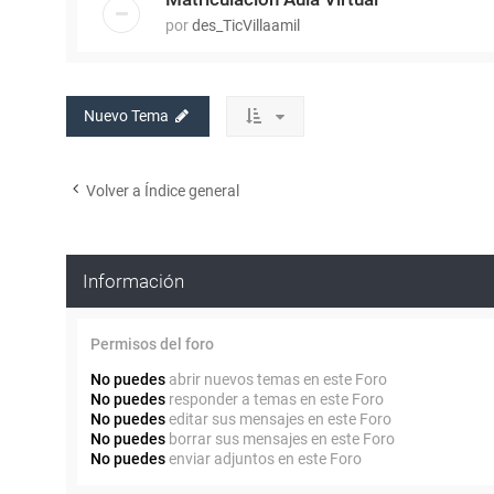
por
des_TicVillaamil
Nuevo Tema
Volver a Índice general
Información
Permisos del foro
No puedes
abrir nuevos temas en este Foro
No puedes
responder a temas en este Foro
No puedes
editar sus mensajes en este Foro
No puedes
borrar sus mensajes en este Foro
No puedes
enviar adjuntos en este Foro