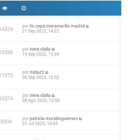
por
tic.cepa.maramarillo.madrid
14324
21 Sep 2022, 14:22
por
irene.olalla
16586
19 Sep 2022, 13:39
por
mdiaz2
11975
06 Sep 2022, 10:52
por
irene.olalla
10374
08 Ago 2022, 12:50
por
patricia.moralesguerrero
5904
22 Jul 2022, 16:35