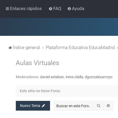
Enlaces rápidos
FAQ
Ayuda
Índice general
Plataforma Educativa EducaMadrid
Aulas Virtuales
Moderadores:
daniel.esteban
,
irene.olalla
,
dgonzalezarroyo
Este sitio no tiene Foros
Buscar
Bús
Nuevo Tema