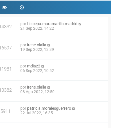
por
tic.cepa.maramarillo.madrid
14332
21 Sep 2022, 14:22
por
irene.olalla
16597
19 Sep 2022, 13:39
por
mdiaz2
11981
06 Sep 2022, 10:52
por
irene.olalla
10382
08 Ago 2022, 12:50
por
patricia.moralesguerrero
5911
22 Jul 2022, 16:35