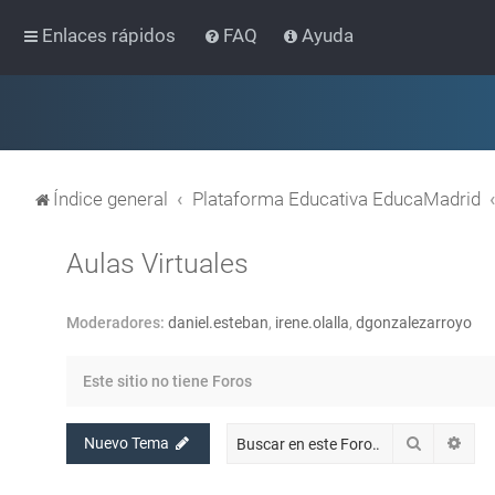
Enlaces rápidos
FAQ
Ayuda
Índice general
Plataforma Educativa EducaMadrid
Aulas Virtuales
Moderadores:
daniel.esteban
,
irene.olalla
,
dgonzalezarroyo
Este sitio no tiene Foros
Buscar
Bús
Nuevo Tema