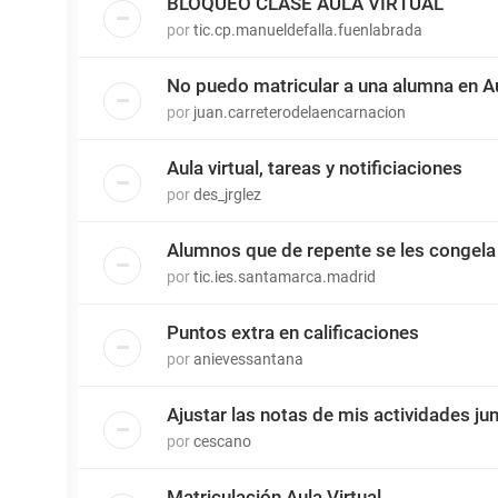
BLOQUEO CLASE AULA VIRTUAL
por
tic.cp.manueldefalla.fuenlabrada
No puedo matricular a una alumna en Aul
por
juan.carreterodelaencarnacion
Aula virtual, tareas y notificiaciones
por
des_jrglez
Alumnos que de repente se les congela e
por
tic.ies.santamarca.madrid
Puntos extra en calificaciones
por
anievessantana
Ajustar las notas de mis actividades ju
por
cescano
Matriculación Aula Virtual