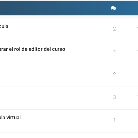
cula
2
r el rol de editor del curso
4
2
3
a virtual
1