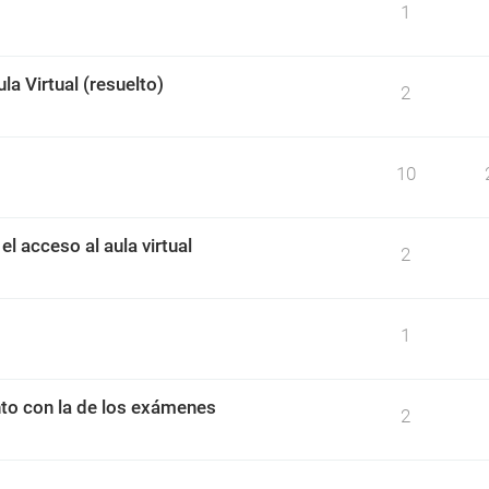
1
a Virtual (resuelto)
2
10
l acceso al aula virtual
2
1
nto con la de los exámenes
2