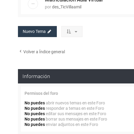
por
des_TicVillaamil
Nuevo Tema
Volver a Índice general
Información
Permisos del foro
No puedes
abrir nuevos temas en este Foro
No puedes
responder a temas en este Foro
No puedes
editar sus mensajes en este Foro
No puedes
borrar sus mensajes en este Foro
No puedes
enviar adjuntos en este Foro