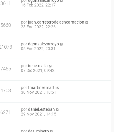
por
dgonzalezarroyo
3611
16 Feb 2022, 22:17
por
juan.carreterodelaencarnacion
5660
23 Ene 2022, 22:26
por
dgonzalezarroyo
21073
05 Ene 2022, 20:31
por
irene.olalla
7465
07 Dic 2021, 09:42
por
fmartinezmarti
4703
30 Nov 2021, 18:51
por
daniel.esteban
6271
29 Nov 2021, 14:15
por
des_minero