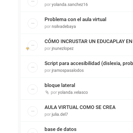
por
yolanda.sanchez16
Problema con el aula virtual
por
nsilvadebaya
CÓMO INCRUSTAR UN EDUCAPLAY EN 
por
jnunezlopez
Script para accesibilidad (dislexia, pro
por
jramospasalodos
bloque lateral
por
yolanda.velasco
AULA VIRTUAL COMO SE CREA
por
julia.del7
base de datos