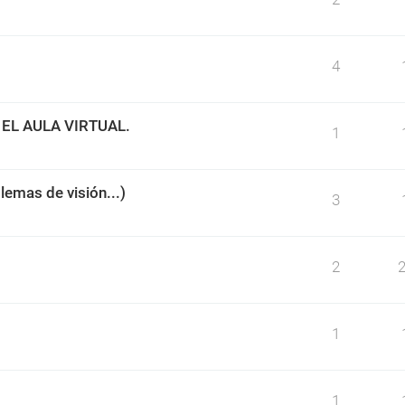
4
EL AULA VIRTUAL.
1
blemas de visión...)
3
2
1
1