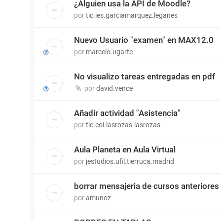
¿Alguien usa la API de Moodle?
por
tic.ies.garciamarquez.leganes
Nuevo Usuario "examen" en MAX12.0
por
marcelo.ugarte
No visualizo tareas entregadas en pdf
por
david.vence
Añadir actividad "Asistencia"
por
tic.eoi.lasrozas.lasrozas
Aula Planeta en Aula Virtual
por
jestudios.ufil.tierruca.madrid
borrar mensajeria de cursos anteriores
por
amunoz