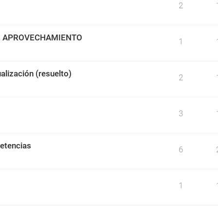
2
DE APROVECHAMIENTO
1
alización (resuelto)
2
3
etencias
6
1