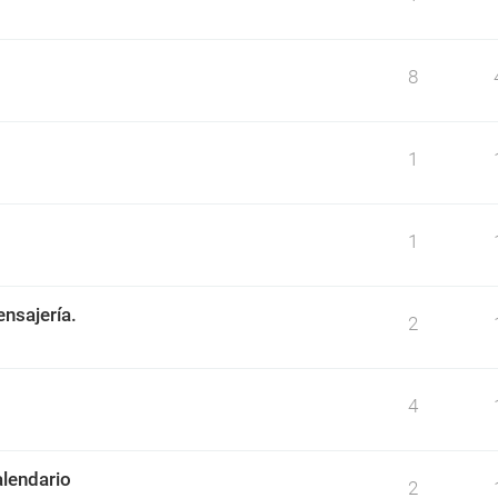
8
1
1
ensajería.
2
4
alendario
2