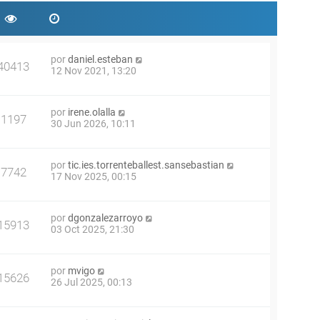
por
daniel.esteban
40413
12 Nov 2021, 13:20
por
irene.olalla
1197
30 Jun 2026, 10:11
por
tic.ies.torrenteballest.sansebastian
7742
17 Nov 2025, 00:15
por
dgonzalezarroyo
15913
03 Oct 2025, 21:30
por
mvigo
15626
26 Jul 2025, 00:13