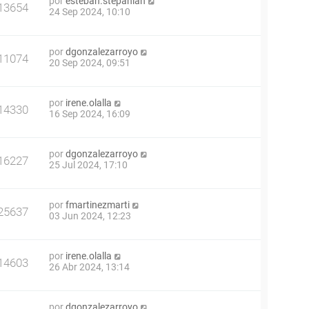
por
esteban.stepanian
13654
24 Sep 2024, 10:10
por
dgonzalezarroyo
11074
20 Sep 2024, 09:51
por
irene.olalla
14330
16 Sep 2024, 16:09
por
dgonzalezarroyo
16227
25 Jul 2024, 17:10
por
fmartinezmarti
25637
03 Jun 2024, 12:23
por
irene.olalla
14603
26 Abr 2024, 13:14
por
dgonzalezarroyo