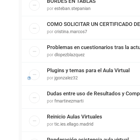
BORDES EN TABLAS
por
esteban.stepanian
COMO SOLICITAR UN CERTIFICADO 
por
cristina.marcos7
Problemas en cuestionarios tras la actu
por
dlopezblazquez
Plugins y temas para el Aula Virtual
por
jgonzalez32
Dudas entre uso de Resultados y Comp
por
fmartinezmarti
Reinicio Aulas Virtuales
por
tic.ies.ellago.madrid
Ponderación asistencia aula virtual