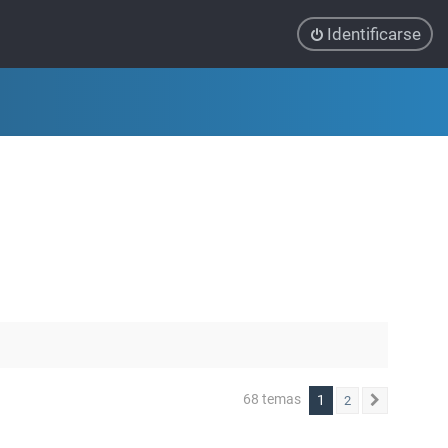
Identificarse
68 temas
1
2
Siguiente