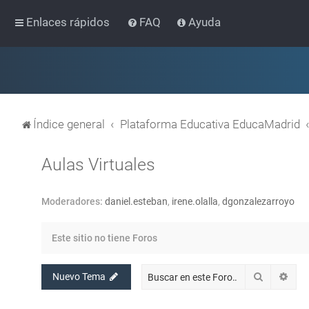
Enlaces rápidos
FAQ
Ayuda
Índice general
Plataforma Educativa EducaMadrid
Aulas Virtuales
Moderadores:
daniel.esteban
,
irene.olalla
,
dgonzalezarroyo
Este sitio no tiene Foros
Buscar
Bús
Nuevo Tema