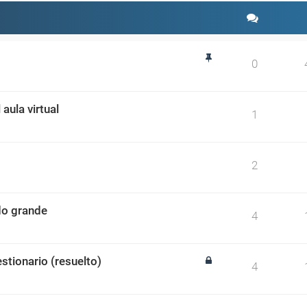
0
aula virtual
1
2
ado grande
4
stionario (resuelto)
4