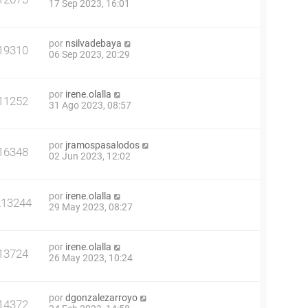
17 Sep 2023, 16:01
por
nsilvadebaya
19310
06 Sep 2023, 20:29
por
irene.olalla
11252
31 Ago 2023, 08:57
por
jramospasalodos
16348
02 Jun 2023, 12:02
por
irene.olalla
213244
29 May 2023, 08:27
por
irene.olalla
13724
26 May 2023, 10:24
por
dgonzalezarroyo
14372