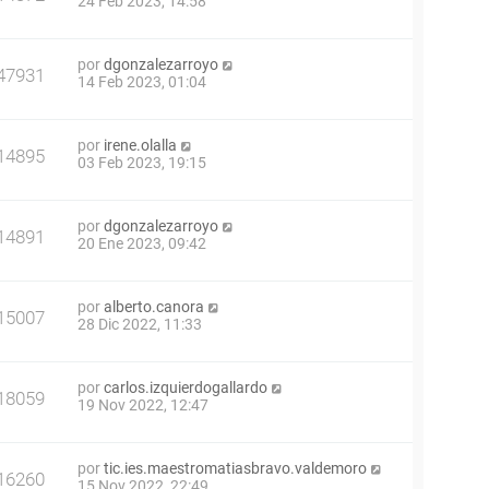
24 Feb 2023, 14:58
por
dgonzalezarroyo
47931
14 Feb 2023, 01:04
por
irene.olalla
14895
03 Feb 2023, 19:15
por
dgonzalezarroyo
14891
20 Ene 2023, 09:42
por
alberto.canora
15007
28 Dic 2022, 11:33
por
carlos.izquierdogallardo
18059
19 Nov 2022, 12:47
por
tic.ies.maestromatiasbravo.valdemoro
16260
15 Nov 2022, 22:49