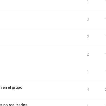
1
3
2
2
1
n en el grupo
4
as no realizados