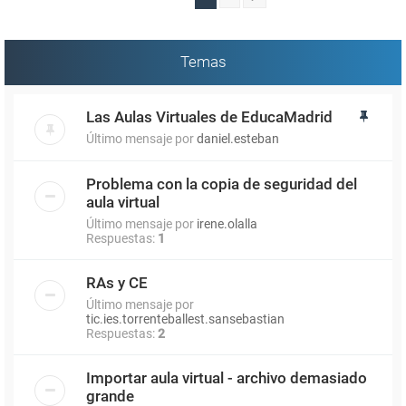
Temas
Las Aulas Virtuales de EducaMadrid
Último mensaje por
daniel.esteban
Problema con la copia de seguridad del
aula virtual
Último mensaje por
irene.olalla
Respuestas:
1
RAs y CE
Último mensaje por
tic.ies.torrenteballest.sansebastian
Respuestas:
2
Importar aula virtual - archivo demasiado
grande