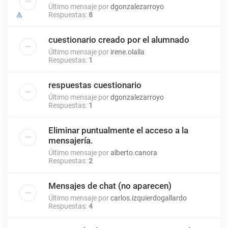
Último mensaje por
dgonzalezarroyo
Respuestas:
8
cuestionario creado por el alumnado
Último mensaje por
irene.olalla
Respuestas:
1
respuestas cuestionario
Último mensaje por
dgonzalezarroyo
Respuestas:
1
Eliminar puntualmente el acceso a la
mensajería.
Último mensaje por
alberto.canora
Respuestas:
2
Mensajes de chat (no aparecen)
Último mensaje por
carlos.izquierdogallardo
Respuestas:
4