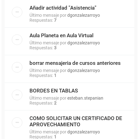
Añadir actividad "Asistencia"
Último mensaje por
dgonzalezarroyo
Respuestas:
7
Aula Planeta en Aula Virtual
Último mensaje por
dgonzalezarroyo
Respuestas:
3
borrar mensajeria de cursos anteriores
Último mensaje por
dgonzalezarroyo
Respuestas:
1
BORDES EN TABLAS
Último mensaje por
esteban.stepanian
Respuestas:
2
COMO SOLICITAR UN CERTIFICADO DE
APROVECHAMIENTO
Último mensaje por
dgonzalezarroyo
Respuestas:
1