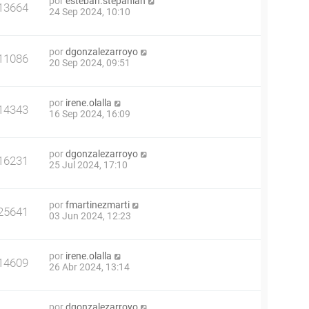
por
esteban.stepanian
13664
24 Sep 2024, 10:10
por
dgonzalezarroyo
11086
20 Sep 2024, 09:51
por
irene.olalla
14343
16 Sep 2024, 16:09
por
dgonzalezarroyo
16231
25 Jul 2024, 17:10
por
fmartinezmarti
25641
03 Jun 2024, 12:23
por
irene.olalla
14609
26 Abr 2024, 13:14
por
dgonzalezarroyo