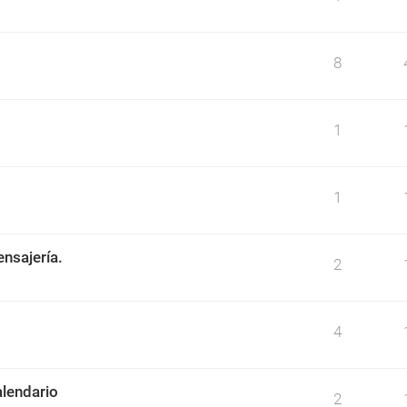
8
1
1
ensajería.
2
4
alendario
2