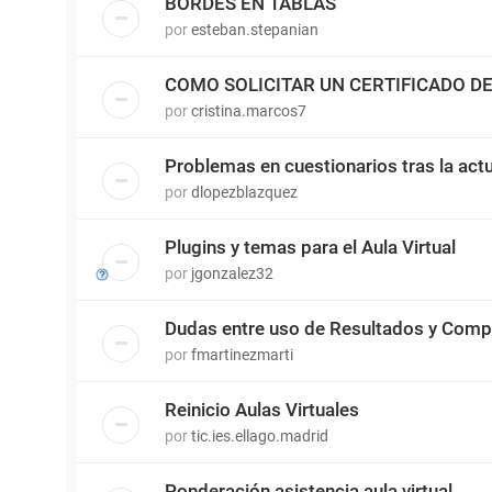
BORDES EN TABLAS
por
esteban.stepanian
COMO SOLICITAR UN CERTIFICADO 
por
cristina.marcos7
Problemas en cuestionarios tras la actu
por
dlopezblazquez
Plugins y temas para el Aula Virtual
por
jgonzalez32
Dudas entre uso de Resultados y Comp
por
fmartinezmarti
Reinicio Aulas Virtuales
por
tic.ies.ellago.madrid
Ponderación asistencia aula virtual