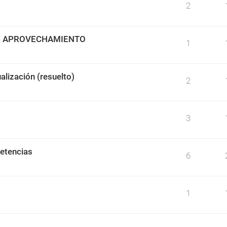
2
DE APROVECHAMIENTO
1
alización (resuelto)
2
3
etencias
6
1