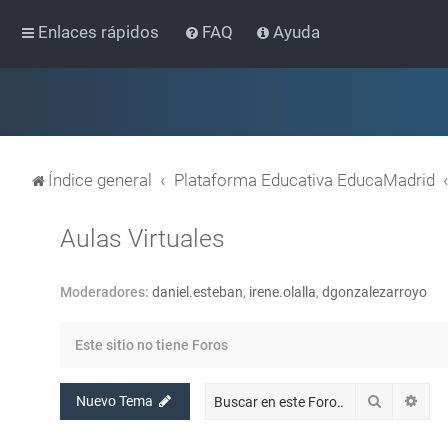
Enlaces rápidos
FAQ
Ayuda
Índice general
Plataforma Educativa EducaMadrid
Aulas Virtuales
Moderadores:
daniel.esteban
,
irene.olalla
,
dgonzalezarroyo
Este sitio no tiene Foros
Buscar
Bús
Nuevo Tema