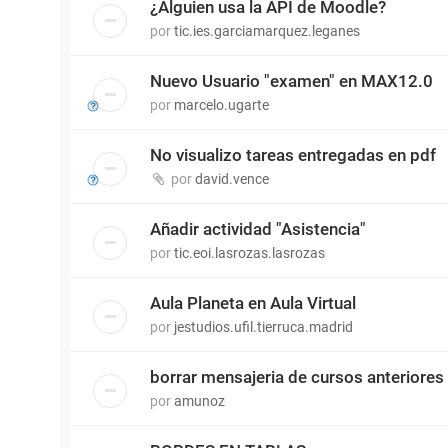
¿Alguien usa la API de Moodle?
por
tic.ies.garciamarquez.leganes
Nuevo Usuario "examen" en MAX12.0
por
marcelo.ugarte
No visualizo tareas entregadas en pdf
por
david.vence
Añadir actividad "Asistencia"
por
tic.eoi.lasrozas.lasrozas
Aula Planeta en Aula Virtual
por
jestudios.ufil.tierruca.madrid
borrar mensajeria de cursos anteriores
por
amunoz