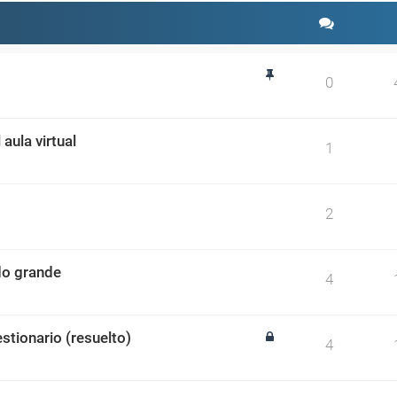
0
aula virtual
1
2
ado grande
4
stionario (resuelto)
4