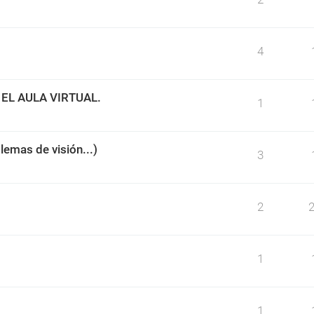
4
EL AULA VIRTUAL.
1
blemas de visión...)
3
2
1
1