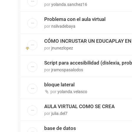
por
yolanda.sanchez16
Problema con el aula virtual
por
nsilvadebaya
CÓMO INCRUSTAR UN EDUCAPLAY EN 
por
jnunezlopez
Script para accesibilidad (dislexia, pro
por
jramospasalodos
bloque lateral
por
yolanda.velasco
AULA VIRTUAL COMO SE CREA
por
julia.del7
base de datos