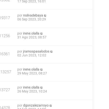
17 Sep 2023, 16:01
por
nsilvadebaya
19317
06 Sep 2023, 20:29
por
irene.olalla
11256
31 Ago 2023, 08:57
por
jramospasalodos
16361
02 Jun 2023, 12:02
por
irene.olalla
213257
29 May 2023, 08:27
por
irene.olalla
13727
26 May 2023, 10:24
por
dgonzalezarroyo
14378