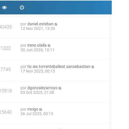
por
daniel.esteban
40435
12 Nov 2021, 13:20
por
irene.olalla
1202
30 Jun 2026, 10:11
por
tic.ies.torrenteballest.sansebastian
7745
17 Nov 2025, 00:15
por
dgonzalezarroyo
15918
03 Oct 2025, 21:30
por
mvigo
15640
26 Jul 2025, 00:13