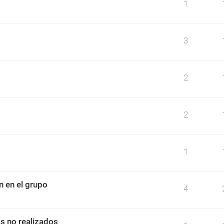
1
3
2
2
1
n en el grupo
4
as no realizados