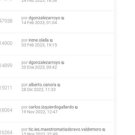
24 Feb 2023, 14:58
por
dgonzalezarroyo
47938
14 Feb 2023, 01:04
por
irene.olalla
14900
03 Feb 2023, 19:15
por
dgonzalezarroyo
14899
20 Ene 2023, 09:42
por
alberto.canora
15011
28 Dic 2022, 11:33
por
carlos.izquierdogallardo
18064
19 Nov 2022, 12:47
por
tic.ies.maestromatiasbravo.valdemoro
16264
15 Nov 2022, 22:49