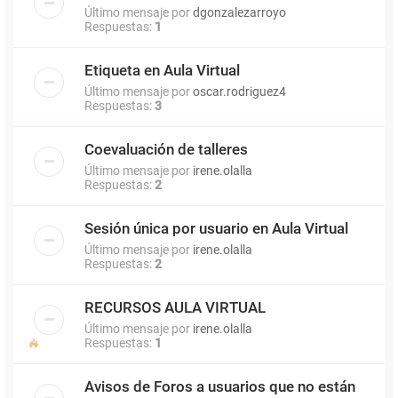
Último mensaje por
dgonzalezarroyo
Respuestas:
1
Etiqueta en Aula Virtual
Último mensaje por
oscar.rodriguez4
Respuestas:
3
Coevaluación de talleres
Último mensaje por
irene.olalla
Respuestas:
2
Sesión única por usuario en Aula Virtual
Último mensaje por
irene.olalla
Respuestas:
2
RECURSOS AULA VIRTUAL
Último mensaje por
irene.olalla
Respuestas:
1
Avisos de Foros a usuarios que no están