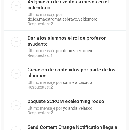
Asignación de eventos a cursos en el
calendario
Último mensaje por
tic.ies.maestromatiasbravo.valdemoro
Respuestas:
2
Dar a los alumnos el rol de profesor
ayudante
Último mensaje por
dgonzalezarroyo
Respuestas:
1
Creación de contenidos por parte de los
alumnos
Último mensaje por
carmela.casado
Respuestas:
2
paquete SCROM exelearning rosco
Último mensaje por
yolanda.velasco
Respuestas:
2
Send Content Change Notification llega al