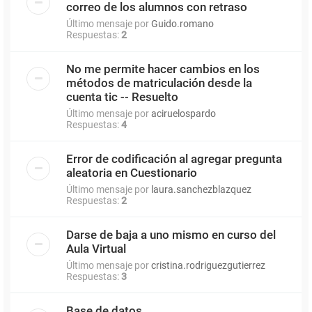
correo de los alumnos con retraso
Último mensaje por
Guido.romano
Respuestas:
2
No me permite hacer cambios en los
métodos de matriculación desde la
cuenta tic -- Resuelto
Último mensaje por
aciruelospardo
Respuestas:
4
Error de codificación al agregar pregunta
aleatoria en Cuestionario
Último mensaje por
laura.sanchezblazquez
Respuestas:
2
Darse de baja a uno mismo en curso del
Aula Virtual
Último mensaje por
cristina.rodriguezgutierrez
Respuestas:
3
Base de datos.