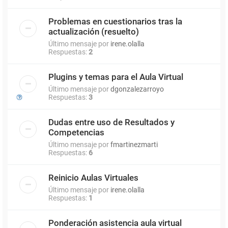
Problemas en cuestionarios tras la
actualización (resuelto)
Último mensaje por
irene.olalla
Respuestas:
2
Plugins y temas para el Aula Virtual
Último mensaje por
dgonzalezarroyo
Respuestas:
3
Dudas entre uso de Resultados y
Competencias
Último mensaje por
fmartinezmarti
Respuestas:
6
Reinicio Aulas Virtuales
Último mensaje por
irene.olalla
Respuestas:
1
Ponderación asistencia aula virtual