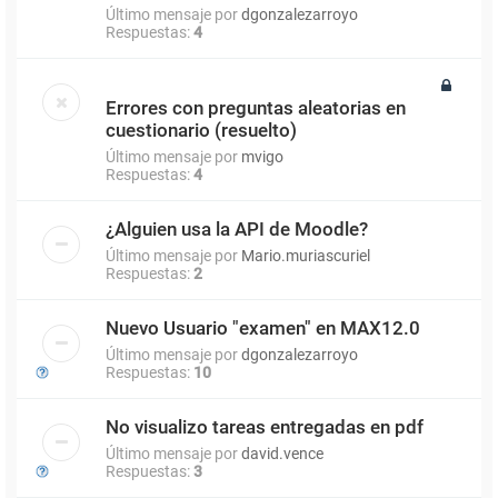
Último mensaje por
dgonzalezarroyo
Respuestas:
4
Errores con preguntas aleatorias en
cuestionario (resuelto)
Último mensaje por
mvigo
Respuestas:
4
¿Alguien usa la API de Moodle?
Último mensaje por
Mario.muriascuriel
Respuestas:
2
Nuevo Usuario "examen" en MAX12.0
Último mensaje por
dgonzalezarroyo
Respuestas:
10
No visualizo tareas entregadas en pdf
Último mensaje por
david.vence
Respuestas:
3