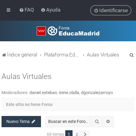
FAQ
Ayuda
Identificarse
Índice general
Plataforma Educativa EducaMadrid
Aulas Virtuales
Aulas Virtuales
Moderadores:
daniel.esteban
,
irene.olalla
,
dgonzalezarroyo
r
Este sitio no tiene Foros
Buscar
Búsqueda av
Nuevo Tema
68 temas
1
2
Siguiente