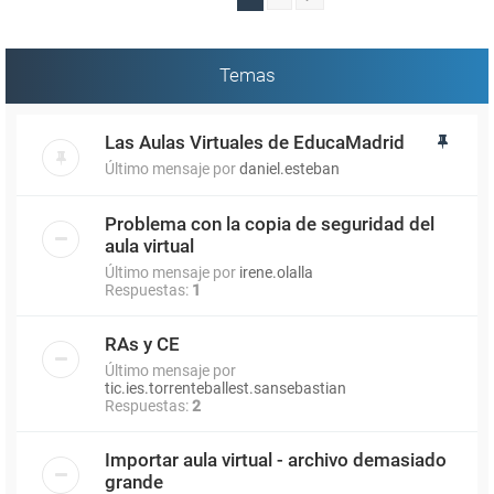
Temas
Las Aulas Virtuales de EducaMadrid
Último mensaje por
daniel.esteban
Problema con la copia de seguridad del
aula virtual
Último mensaje por
irene.olalla
Respuestas:
1
RAs y CE
Último mensaje por
tic.ies.torrenteballest.sansebastian
Respuestas:
2
Importar aula virtual - archivo demasiado
grande