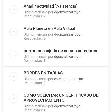
Añadir actividad "Asistencia"
Último mensaje por
dgonzalezarroyo
Respuestas:
7
Aula Planeta en Aula Virtual
Último mensaje por
dgonzalezarroyo
Respuestas:
3
borrar mensajeria de cursos anteriores
Último mensaje por
dgonzalezarroyo
Respuestas:
1
BORDES EN TABLAS
Último mensaje por
esteban.stepanian
Respuestas:
2
COMO SOLICITAR UN CERTIFICADO DE
APROVECHAMIENTO
Último mensaje por
dgonzalezarroyo
Respuestas:
1