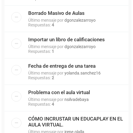
Borrado Masivo de Aulas
Último mensaje por
dgonzalezarroyo
Respuestas:
4
Importar un libro de calificaciones
Último mensaje por
dgonzalezarroyo
Respuestas:
1
Fecha de entrega de una tarea
Último mensaje por
yolanda.sanchez16
Respuestas:
2
Problema con el aula virtual
Último mensaje por
nsilvadebaya
Respuestas:
4
CÓMO INCRUSTAR UN EDUCAPLAY EN EL
AULA VIRTUAL.
Último mensaje por
irene.olalla