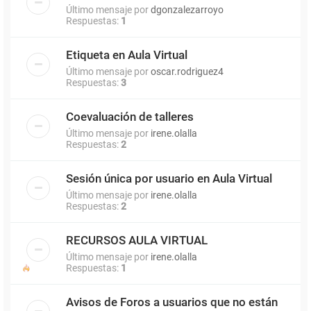
Último mensaje por
dgonzalezarroyo
Respuestas:
1
Etiqueta en Aula Virtual
Último mensaje por
oscar.rodriguez4
Respuestas:
3
Coevaluación de talleres
Último mensaje por
irene.olalla
Respuestas:
2
Sesión única por usuario en Aula Virtual
Último mensaje por
irene.olalla
Respuestas:
2
RECURSOS AULA VIRTUAL
Último mensaje por
irene.olalla
Respuestas:
1
Avisos de Foros a usuarios que no están