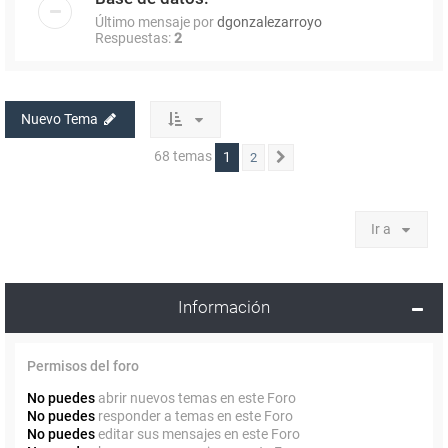
Último mensaje por
dgonzalezarroyo
Respuestas:
2
Nuevo Tema
68 temas
1
2
Siguiente
Ir a
Información
Permisos del foro
No puedes
abrir nuevos temas en este Foro
No puedes
responder a temas en este Foro
No puedes
editar sus mensajes en este Foro