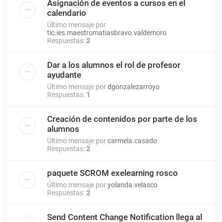
Asignación de eventos a cursos en el
calendario
Último mensaje por
tic.ies.maestromatiasbravo.valdemoro
Respuestas:
2
Dar a los alumnos el rol de profesor
ayudante
Último mensaje por
dgonzalezarroyo
Respuestas:
1
Creación de contenidos por parte de los
alumnos
Último mensaje por
carmela.casado
Respuestas:
2
paquete SCROM exelearning rosco
Último mensaje por
yolanda.velasco
Respuestas:
2
Send Content Change Notification llega al