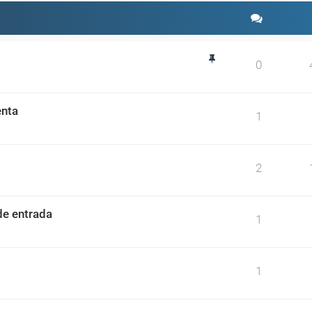
0
enta
1
2
de entrada
1
1