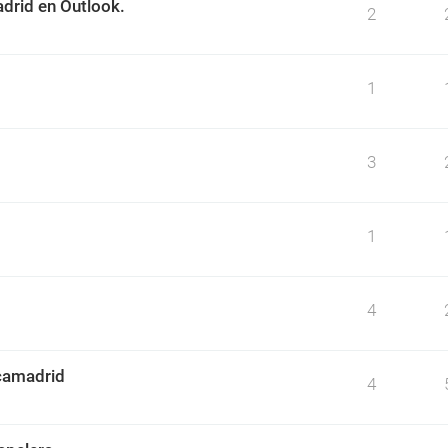
drid en Outlook.
2
1
3
1
4
camadrid
4