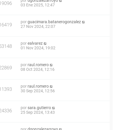
por
dgonzalezarroyo
19096
03 Ene 2025, 12:47
por
guacimara.batanerogonzalez
16419
27 Nov 2024, 22:07
por
ealvarez
53148
01 Nov 2024, 19:02
por
raul.romero
22869
08 Oct 2024, 12:16
por
raul.romero
11393
30 Sep 2024, 12:56
por
sara.gutierro
24336
25 Sep 2024, 13:43
por
dgonzalezarroyo