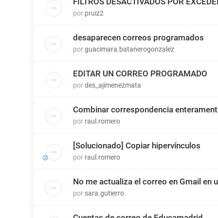
FILTROS DESACTIVADOS POR EXCEDE
por
pruiz2
desaparecen correos programados
por
guacimara.batanerogonzalez
EDITAR UN CORREO PROGRAMADO
por
des_ajimenezmata
Combinar correspondencia enterament
por
raul.romero
[Solucionado] Copiar hipervínculos
por
raul.romero
No me actualiza el correo en Gmail en 
por
sara.gutierro
Cuentas de correo de Educamadrid