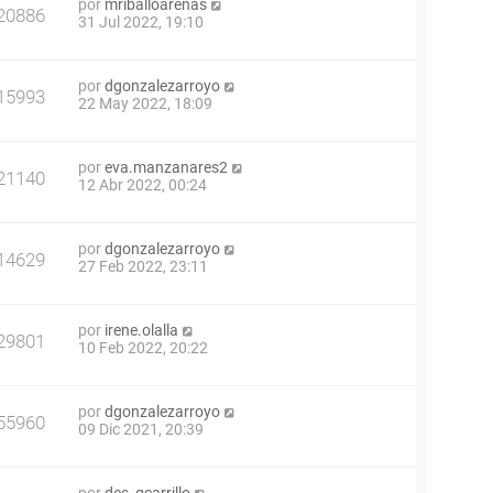
por
mriballoarenas
20886
31 Jul 2022, 19:10
por
dgonzalezarroyo
15993
22 May 2022, 18:09
por
eva.manzanares2
21140
12 Abr 2022, 00:24
por
dgonzalezarroyo
14629
27 Feb 2022, 23:11
por
irene.olalla
29801
10 Feb 2022, 20:22
por
dgonzalezarroyo
55960
09 Dic 2021, 20:39