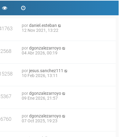
por
daniel.esteban
41763
12 Nov 2021, 13:22
por
dgonzalezarroyo
2568
04 Abr 2026, 00:19
por
jesus.sanchez111
15258
10 Feb 2026, 13:11
por
dgonzalezarroyo
5367
09 Ene 2026, 21:57
por
dgonzalezarroyo
6760
07 Oct 2025, 19:23