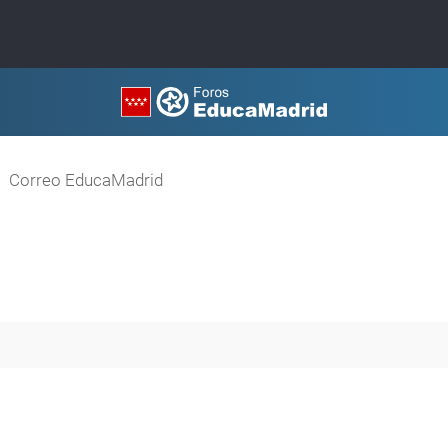
Correo EducaMadrid
queda avanzada