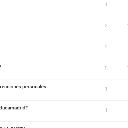
1
2
2
a
0
irecciones personales
1
 educamadrid?
1