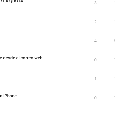
R LA QUOTA
3
2
4
e desde el correo web
0
1
un iPhone
0