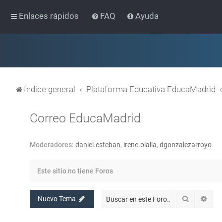
Enlaces rápidos
FAQ
Ayuda
Índice general
Plataforma Educativa EducaMadrid
Correo EducaMadrid
Moderadores:
daniel.esteban
,
irene.olalla
,
dgonzalezarroyo
Este sitio no tiene Foros
Buscar
Bús
Nuevo Tema