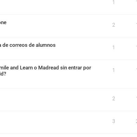
1
one
2
ta de correos de alumnos
1
mile and Learn o Madread sin entrar por
1
id?
2
3