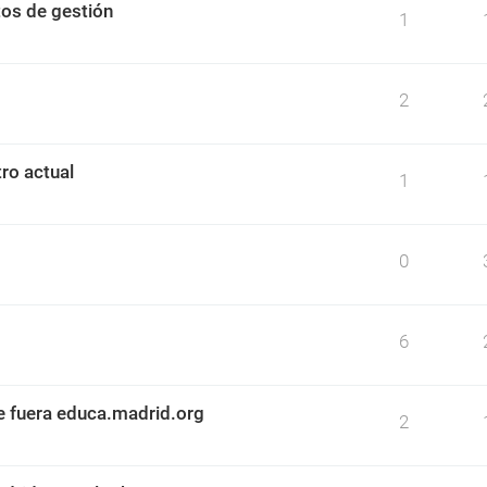
os de gestión
1
2
ro actual
1
0
6
e fuera educa.madrid.org
2