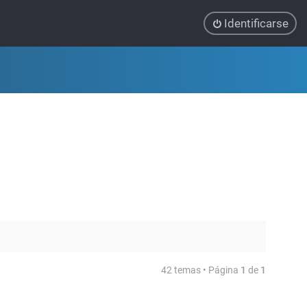
Identificarse
42 temas • Página
1
de
1