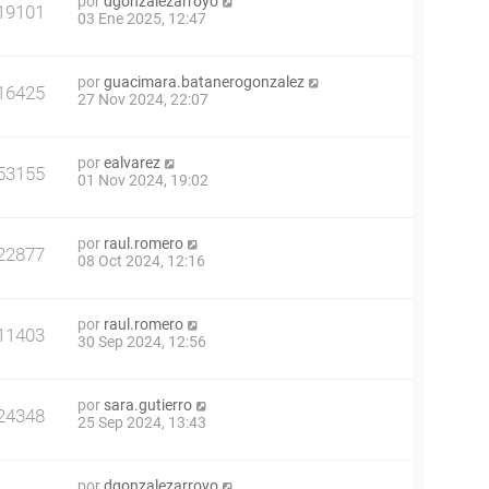
por
dgonzalezarroyo
19101
03 Ene 2025, 12:47
por
guacimara.batanerogonzalez
16425
27 Nov 2024, 22:07
por
ealvarez
53155
01 Nov 2024, 19:02
por
raul.romero
22877
08 Oct 2024, 12:16
por
raul.romero
11403
30 Sep 2024, 12:56
por
sara.gutierro
24348
25 Sep 2024, 13:43
por
dgonzalezarroyo