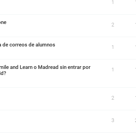
1
one
2
ta de correos de alumnos
1
mile and Learn o Madread sin entrar por
1
id?
2
3