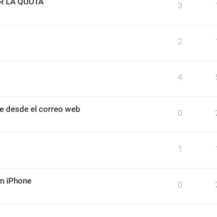
R LA QUOTA
3
2
4
e desde el correo web
0
1
un iPhone
0