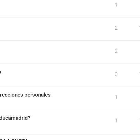
1
2
2
a
0
irecciones personales
1
 educamadrid?
1