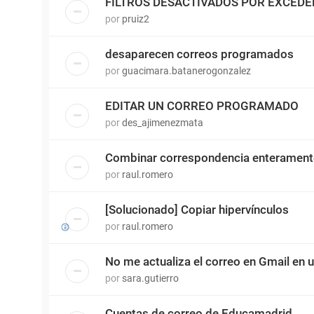
FILTROS DESACTIVADOS POR EXCEDE
por
pruiz2
desaparecen correos programados
por
guacimara.batanerogonzalez
EDITAR UN CORREO PROGRAMADO
por
des_ajimenezmata
Combinar correspondencia enterament
por
raul.romero
[Solucionado] Copiar hipervínculos
por
raul.romero
No me actualiza el correo en Gmail en 
por
sara.gutierro
Cuentas de correo de Educamadrid