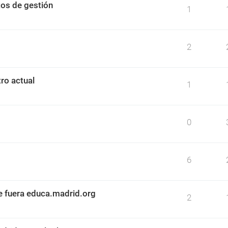
os de gestión
1
2
ro actual
1
0
6
e fuera educa.madrid.org
2