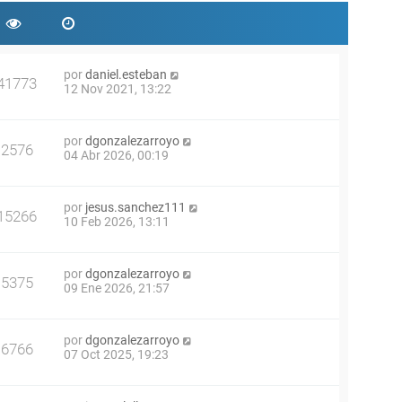
por
daniel.esteban
41773
12 Nov 2021, 13:22
por
dgonzalezarroyo
2576
04 Abr 2026, 00:19
por
jesus.sanchez111
15266
10 Feb 2026, 13:11
por
dgonzalezarroyo
5375
09 Ene 2026, 21:57
por
dgonzalezarroyo
6766
07 Oct 2025, 19:23