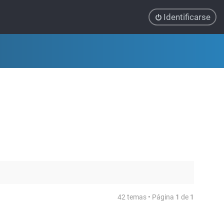
Identificarse
42 temas • Página
1
de
1