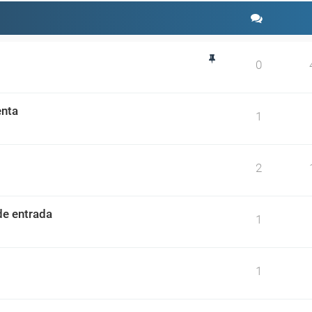
0
enta
1
2
de entrada
1
1