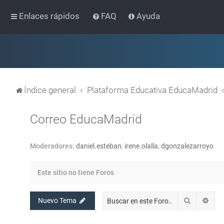
Enlaces rápidos
FAQ
Ayuda
Índice general
Plataforma Educativa EducaMadrid
Correo EducaMadrid
Moderadores:
daniel.esteban
,
irene.olalla
,
dgonzalezarroyo
Este sitio no tiene Foros
Buscar
Bús
Nuevo Tema