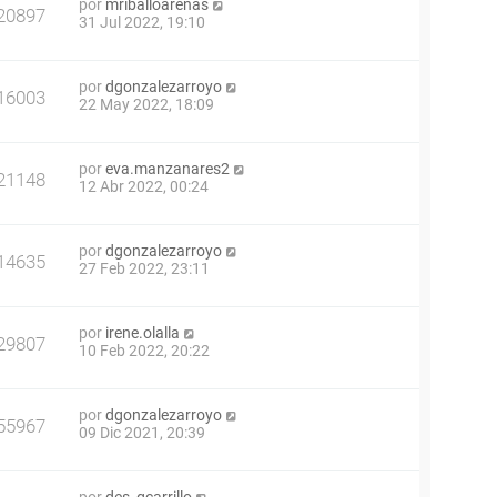
por
mriballoarenas
20897
31 Jul 2022, 19:10
por
dgonzalezarroyo
16003
22 May 2022, 18:09
por
eva.manzanares2
21148
12 Abr 2022, 00:24
por
dgonzalezarroyo
14635
27 Feb 2022, 23:11
por
irene.olalla
29807
10 Feb 2022, 20:22
por
dgonzalezarroyo
55967
09 Dic 2021, 20:39