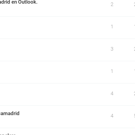
drid en Outlook.
2
1
3
1
4
camadrid
4