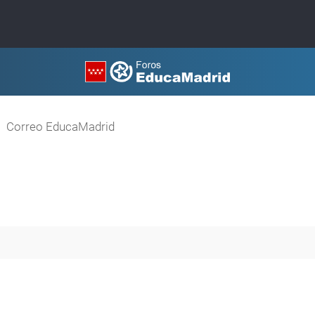
Correo EducaMadrid
queda avanzada