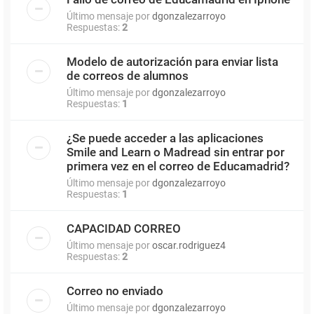
Último mensaje por
dgonzalezarroyo
Respuestas:
2
Modelo de autorización para enviar lista
de correos de alumnos
Último mensaje por
dgonzalezarroyo
Respuestas:
1
¿Se puede acceder a las aplicaciones
Smile and Learn o Madread sin entrar por
primera vez en el correo de Educamadrid?
Último mensaje por
dgonzalezarroyo
Respuestas:
1
CAPACIDAD CORREO
Último mensaje por
oscar.rodriguez4
Respuestas:
2
Correo no enviado
Último mensaje por
dgonzalezarroyo