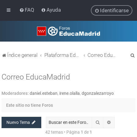
FAQ
Ayuda
Identificarse
Índice general
Plataforma Educativa EducaMadrid
Correo EducaMadrid
Correo EducaMadrid
Moderadores:
daniel.esteban
,
irene.olalla
,
dgonzalezarroyo
r
Este sitio no tiene Foros
Buscar
Búsqueda av
Nuevo Tema
42 temas • Página
1
de
1