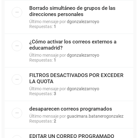
Borrado simultáneo de grupos de las
direcciones personales
Último mensaje por
dgonzalezarroyo
Respuestas:
1
¿Cómo activar los correos externos a
educamadrid?
Último mensaje por
dgonzalezarroyo
Respuestas:
1
FILTROS DESACTIVADOS POR EXCEDER
LA QUOTA
Último mensaje por
dgonzalezarroyo
Respuestas:
3
desaparecen correos programados
Último mensaje por
guacimara.batanerogonzalez
Respuestas:
2
EDITAR UN CORREO PROGRAMADO