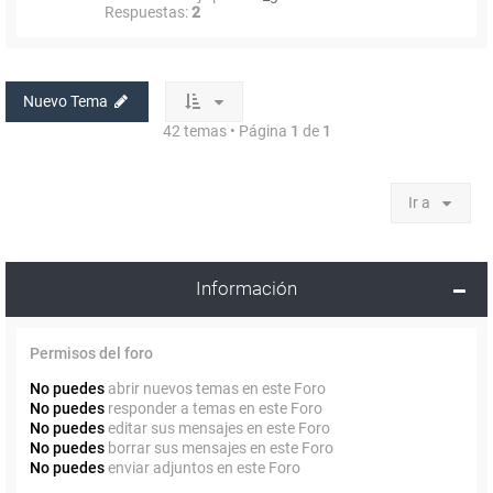
Respuestas:
2
Nuevo Tema
42 temas • Página
1
de
1
Ir a
Información
Permisos del foro
No puedes
abrir nuevos temas en este Foro
No puedes
responder a temas en este Foro
No puedes
editar sus mensajes en este Foro
No puedes
borrar sus mensajes en este Foro
No puedes
enviar adjuntos en este Foro