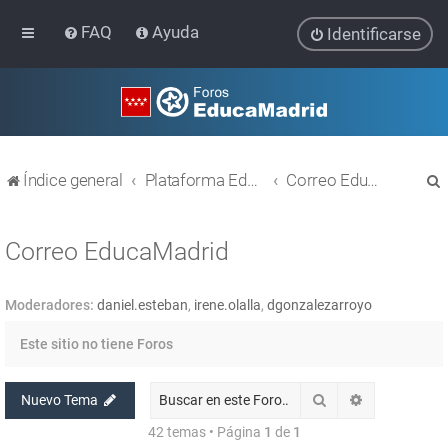
FAQ
Ayuda
Identificarse
Índice general
Plataforma Educativa EducaMadrid
Correo EducaMadrid
Correo EducaMadrid
Moderadores:
daniel.esteban
,
irene.olalla
,
dgonzalezarroyo
r
Este sitio no tiene Foros
Buscar
Búsqueda av
Nuevo Tema
42 temas • Página
1
de
1