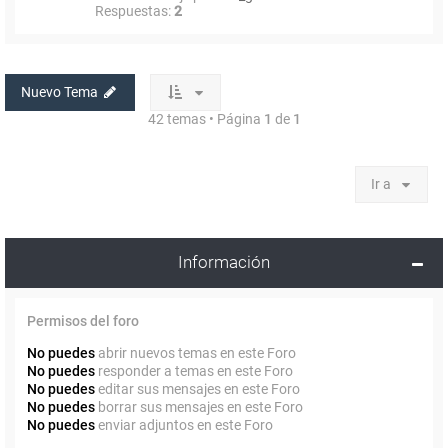
Respuestas:
2
Nuevo Tema
42 temas • Página
1
de
1
Ir a
Información
Permisos del foro
No puedes
abrir nuevos temas en este Foro
No puedes
responder a temas en este Foro
No puedes
editar sus mensajes en este Foro
No puedes
borrar sus mensajes en este Foro
No puedes
enviar adjuntos en este Foro