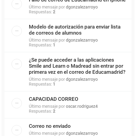
Último mensaje por
dgonzalezarroyo
Respuestas:
2
Modelo de autorización para enviar lista
de correos de alumnos
Último mensaje por
dgonzalezarroyo
Respuestas:
1
¿Se puede acceder a las aplicaciones
Smile and Learn o Madread sin entrar por
primera vez en el correo de Educamadrid?
Último mensaje por
dgonzalezarroyo
Respuestas:
1
CAPACIDAD CORREO
Último mensaje por
oscar.rodriguez4
Respuestas:
2
Correo no enviado
Último mensaje por
dgonzalezarroyo