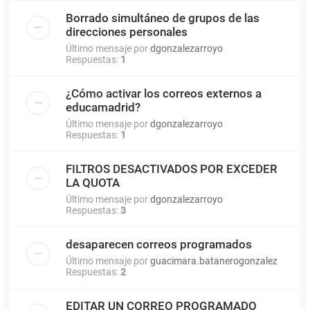
Borrado simultáneo de grupos de las
direcciones personales
Último mensaje por
dgonzalezarroyo
Respuestas:
1
¿Cómo activar los correos externos a
educamadrid?
Último mensaje por
dgonzalezarroyo
Respuestas:
1
FILTROS DESACTIVADOS POR EXCEDER
LA QUOTA
Último mensaje por
dgonzalezarroyo
Respuestas:
3
desaparecen correos programados
Último mensaje por
guacimara.batanerogonzalez
Respuestas:
2
EDITAR UN CORREO PROGRAMADO