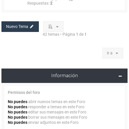
Respuestas:
2
Nuevo Tema
42 temas • Página
1
de
1
Ir a
Información
Permisos del foro
No puedes
abrir nuevos temas en este Foro
No puedes
responder a temas en este Foro
No puedes
editar sus mensajes en este Foro
No puedes
borrar sus mensajes en este Foro
No puedes
enviar adjuntos en este Foro