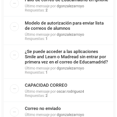
Último mensaje por
dgonzalezarroyo
Respuestas:
2
Modelo de autorización para enviar lista
de correos de alumnos
Último mensaje por
dgonzalezarroyo
Respuestas:
1
¿Se puede acceder a las aplicaciones
Smile and Learn o Madread sin entrar por
primera vez en el correo de Educamadrid?
Último mensaje por
dgonzalezarroyo
Respuestas:
1
CAPACIDAD CORREO
Último mensaje por
oscar.rodriguez4
Respuestas:
2
Correo no enviado
Último mensaje por
dgonzalezarroyo