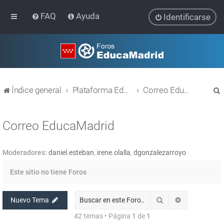
FAQ
Ayuda
Identificarse
Índice general
Plataforma Educativa EducaMadrid
Correo EducaMadrid
Correo EducaMadrid
Moderadores:
daniel.esteban
,
irene.olalla
,
dgonzalezarroyo
r
Este sitio no tiene Foros
Buscar
Búsqueda av
Nuevo Tema
42 temas • Página
1
de
1