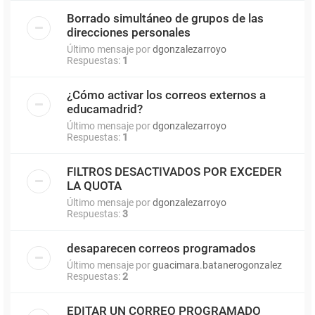
Borrado simultáneo de grupos de las
direcciones personales
Último mensaje por
dgonzalezarroyo
Respuestas:
1
¿Cómo activar los correos externos a
educamadrid?
Último mensaje por
dgonzalezarroyo
Respuestas:
1
FILTROS DESACTIVADOS POR EXCEDER
LA QUOTA
Último mensaje por
dgonzalezarroyo
Respuestas:
3
desaparecen correos programados
Último mensaje por
guacimara.batanerogonzalez
Respuestas:
2
EDITAR UN CORREO PROGRAMADO