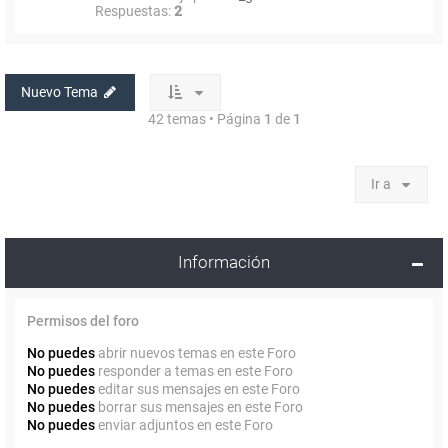
Respuestas:
2
Nuevo Tema
42 temas • Página
1
de
1
Ir a
Información
Permisos del foro
No puedes
abrir nuevos temas en este Foro
No puedes
responder a temas en este Foro
No puedes
editar sus mensajes en este Foro
No puedes
borrar sus mensajes en este Foro
No puedes
enviar adjuntos en este Foro