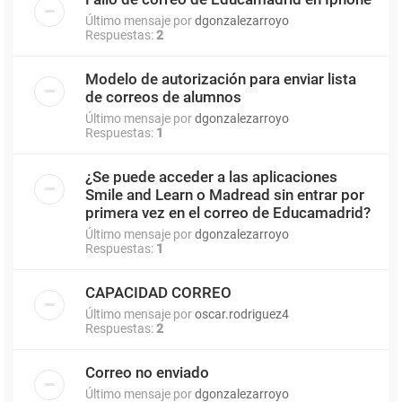
Último mensaje por
dgonzalezarroyo
Respuestas:
2
Modelo de autorización para enviar lista
de correos de alumnos
Último mensaje por
dgonzalezarroyo
Respuestas:
1
¿Se puede acceder a las aplicaciones
Smile and Learn o Madread sin entrar por
primera vez en el correo de Educamadrid?
Último mensaje por
dgonzalezarroyo
Respuestas:
1
CAPACIDAD CORREO
Último mensaje por
oscar.rodriguez4
Respuestas:
2
Correo no enviado
Último mensaje por
dgonzalezarroyo