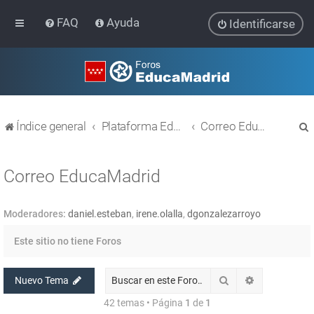
FAQ
Ayuda
Identificarse
Índice general
Plataforma Educativa EducaMadrid
Correo EducaMadrid
Correo EducaMadrid
Moderadores:
daniel.esteban
,
irene.olalla
,
dgonzalezarroyo
r
Este sitio no tiene Foros
Buscar
Búsqueda av
Nuevo Tema
42 temas • Página
1
de
1