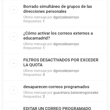
Borrado simultáneo de grupos de las
direcciones personales
Último mensaje por
dgonzalezarroyo
Respuestas:
1
¿Cómo activar los correos externos a
educamadrid?
Último mensaje por
dgonzalezarroyo
Respuestas:
1
FILTROS DESACTIVADOS POR EXCEDER
LA QUOTA
Último mensaje por
dgonzalezarroyo
Respuestas:
3
desaparecen correos programados
Último mensaje por
guacimara.batanerogonzalez
Respuestas:
2
EDITAR UN CORREO PROGRAMADO