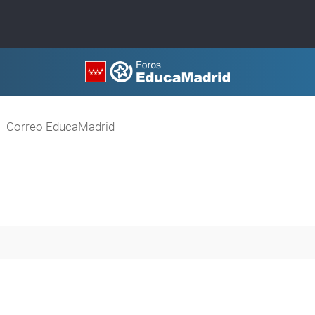
Correo EducaMadrid
queda avanzada