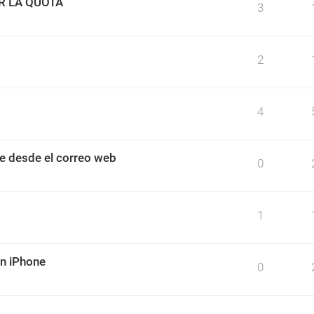
R LA QUOTA
3
2
4
e desde el correo web
0
1
un iPhone
0