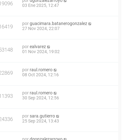
por
dgonzalezarroyo
19096
03 Ene 2025, 12:47
por
guacimara.batanerogonzalez
16419
27 Nov 2024, 22:07
por
ealvarez
53148
01 Nov 2024, 19:02
por
raul.romero
22869
08 Oct 2024, 12:16
por
raul.romero
11393
30 Sep 2024, 12:56
por
sara.gutierro
24336
25 Sep 2024, 13:43
por
dgonzalezarroyo