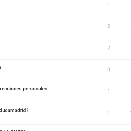
1
2
2
a
0
irecciones personales
1
 educamadrid?
1