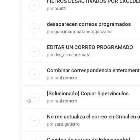
FILTROS DESACTIVADOS POR EXCEDE
por
pruiz2
desaparecen correos programados
por
guacimara.batanerogonzalez
EDITAR UN CORREO PROGRAMADO
por
des_ajimenezmata
Combinar correspondencia enterament
por
raul.romero
[Solucionado] Copiar hipervínculos
por
raul.romero
No me actualiza el correo en Gmail en 
por
sara.gutierro
Cuentas de correo de Educamadrid