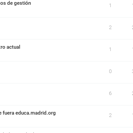
os de gestión
1
2
ro actual
1
0
6
e fuera educa.madrid.org
2