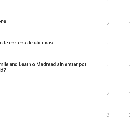
1
one
2
ta de correos de alumnos
1
mile and Learn o Madread sin entrar por
1
id?
2
3