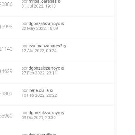
por
mriballoarenas
20886
31 Jul 2022, 19:10
por
dgonzalezarroyo
15993
22 May 2022, 18:09
por
eva.manzanares2
21140
12 Abr 2022, 00:24
por
dgonzalezarroyo
14629
27 Feb 2022, 23:11
por
irene.olalla
29801
10 Feb 2022, 20:22
por
dgonzalezarroyo
55960
09 Dic 2021, 20:39