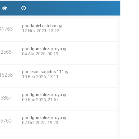
por
daniel.esteban
41763
12 Nov 2021, 13:22
por
dgonzalezarroyo
2568
04 Abr 2026, 00:19
por
jesus.sanchez111
15258
10 Feb 2026, 13:11
por
dgonzalezarroyo
5367
09 Ene 2026, 21:57
por
dgonzalezarroyo
6760
07 Oct 2025, 19:23