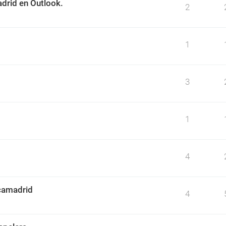
drid en Outlook.
2
1
3
1
4
camadrid
4