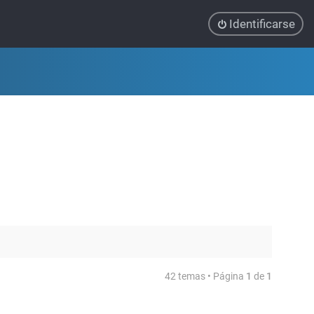
Identificarse
42 temas • Página
1
de
1