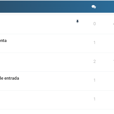
0
enta
1
2
de entrada
1
1