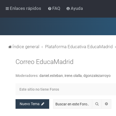
Enlaces rápidos
FAQ
Ayuda
Índice general
Plataforma Educativa EducaMadrid
Correo EducaMadrid
Moderadores:
daniel.esteban
,
irene.olalla
,
dgonzalezarroyo
Este sitio no tiene Foros
Buscar
Bús
Nuevo Tema