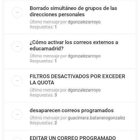
Borrado simultáneo de grupos de las
direcciones personales
Último mensaje por
dgonzalezarroyo
Respuestas:
1
¿Cómo activar los correos externos a
educamadrid?
Último mensaje por
dgonzalezarroyo
Respuestas:
1
FILTROS DESACTIVADOS POR EXCEDER
LA QUOTA
Último mensaje por
dgonzalezarroyo
Respuestas:
3
desaparecen correos programados
Último mensaje por
guacimara.batanerogonzalez
Respuestas:
2
EDITAR UN CORREO PROGRAMADO