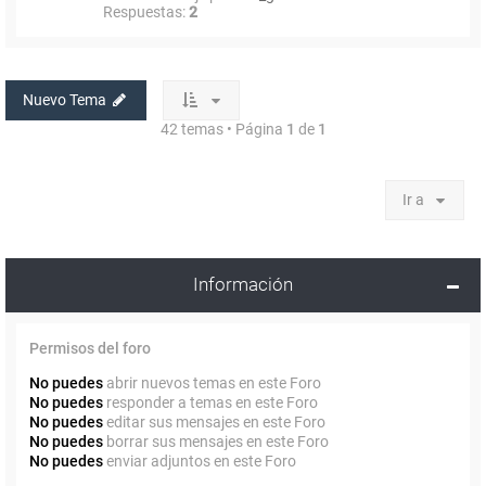
Respuestas:
2
Nuevo Tema
42 temas • Página
1
de
1
Ir a
Información
Permisos del foro
No puedes
abrir nuevos temas en este Foro
No puedes
responder a temas en este Foro
No puedes
editar sus mensajes en este Foro
No puedes
borrar sus mensajes en este Foro
No puedes
enviar adjuntos en este Foro