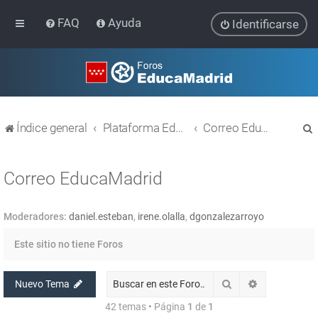
FAQ
Ayuda
Identificarse
Índice general
Plataforma Educativa EducaMadrid
Correo EducaMadrid
Correo EducaMadrid
Moderadores:
daniel.esteban
,
irene.olalla
,
dgonzalezarroyo
r
Este sitio no tiene Foros
Buscar
Búsqueda av
Nuevo Tema
42 temas • Página
1
de
1