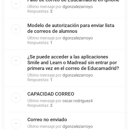
Último mensaje por
dgonzalezarroyo
Respuestas:
2
Modelo de autorización para enviar lista
de correos de alumnos
Último mensaje por
dgonzalezarroyo
Respuestas:
1
¿Se puede acceder a las aplicaciones
Smile and Learn o Madread sin entrar por
primera vez en el correo de Educamadrid?
Último mensaje por
dgonzalezarroyo
Respuestas:
1
CAPACIDAD CORREO
Último mensaje por
oscar.rodriguez4
Respuestas:
2
Correo no enviado
Último mensaje por
dgonzalezarroyo