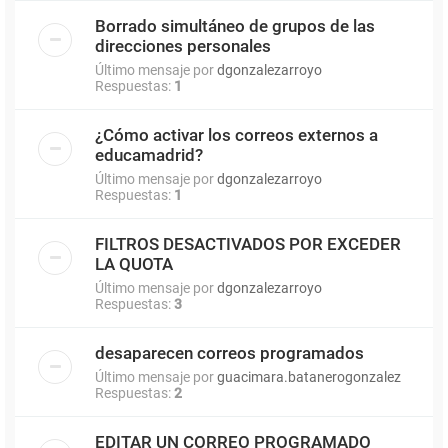
Borrado simultáneo de grupos de las
direcciones personales
Último mensaje por
dgonzalezarroyo
Respuestas:
1
¿Cómo activar los correos externos a
educamadrid?
Último mensaje por
dgonzalezarroyo
Respuestas:
1
FILTROS DESACTIVADOS POR EXCEDER
LA QUOTA
Último mensaje por
dgonzalezarroyo
Respuestas:
3
desaparecen correos programados
Último mensaje por
guacimara.batanerogonzalez
Respuestas:
2
EDITAR UN CORREO PROGRAMADO