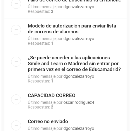
Último mensaje por
dgonzalezarroyo
Respuestas:
2
Modelo de autorización para enviar lista
de correos de alumnos
Último mensaje por
dgonzalezarroyo
Respuestas:
1
¿Se puede acceder a las aplicaciones
Smile and Learn o Madread sin entrar por
primera vez en el correo de Educamadrid?
Último mensaje por
dgonzalezarroyo
Respuestas:
1
CAPACIDAD CORREO
Último mensaje por
oscar.rodriguez4
Respuestas:
2
Correo no enviado
Último mensaje por
dgonzalezarroyo