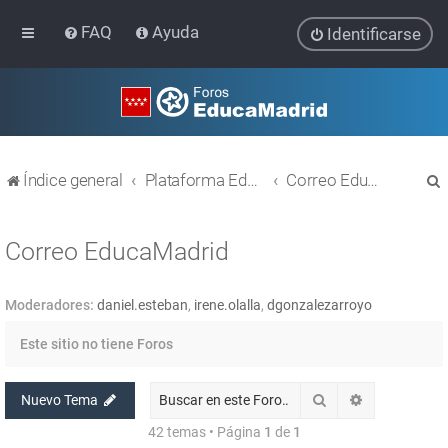
FAQ
Ayuda
Identificarse
Índice general
Plataforma Educativa EducaMadrid
Correo EducaMadrid
Correo EducaMadrid
Moderadores:
daniel.esteban
,
irene.olalla
,
dgonzalezarroyo
r
Este sitio no tiene Foros
Buscar
Búsqueda av
Nuevo Tema
42 temas • Página
1
de
1