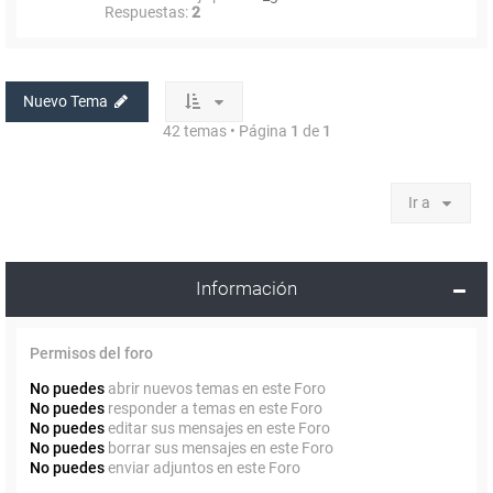
Respuestas:
2
Nuevo Tema
42 temas • Página
1
de
1
Ir a
Información
Permisos del foro
No puedes
abrir nuevos temas en este Foro
No puedes
responder a temas en este Foro
No puedes
editar sus mensajes en este Foro
No puedes
borrar sus mensajes en este Foro
No puedes
enviar adjuntos en este Foro