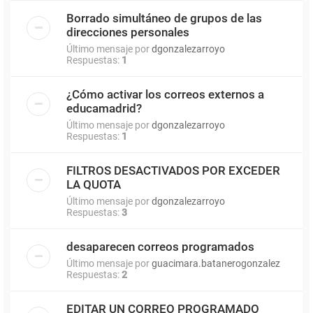
Borrado simultáneo de grupos de las
direcciones personales
Último mensaje por
dgonzalezarroyo
Respuestas:
1
¿Cómo activar los correos externos a
educamadrid?
Último mensaje por
dgonzalezarroyo
Respuestas:
1
FILTROS DESACTIVADOS POR EXCEDER
LA QUOTA
Último mensaje por
dgonzalezarroyo
Respuestas:
3
desaparecen correos programados
Último mensaje por
guacimara.batanerogonzalez
Respuestas:
2
EDITAR UN CORREO PROGRAMADO