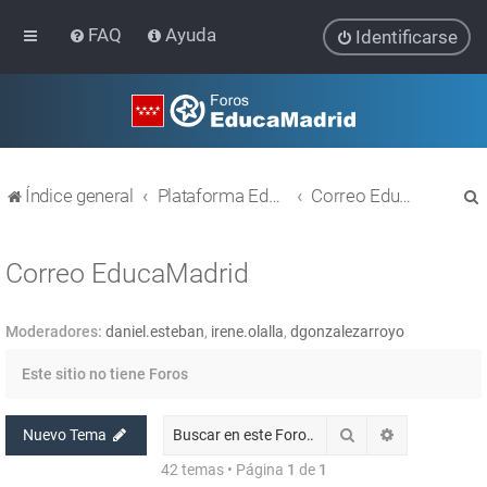
FAQ
Ayuda
Identificarse
Índice general
Plataforma Educativa EducaMadrid
Correo EducaMadrid
Correo EducaMadrid
Moderadores:
daniel.esteban
,
irene.olalla
,
dgonzalezarroyo
r
Este sitio no tiene Foros
Buscar
Búsqueda av
Nuevo Tema
42 temas • Página
1
de
1