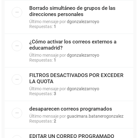
Borrado simultáneo de grupos de las
direcciones personales
Último mensaje por
dgonzalezarroyo
Respuestas:
1
¿Cómo activar los correos externos a
educamadrid?
Último mensaje por
dgonzalezarroyo
Respuestas:
1
FILTROS DESACTIVADOS POR EXCEDER
LA QUOTA
Último mensaje por
dgonzalezarroyo
Respuestas:
3
desaparecen correos programados
Último mensaje por
guacimara.batanerogonzalez
Respuestas:
2
EDITAR UN CORREO PROGRAMADO