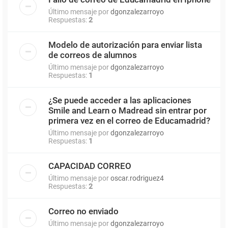
Último mensaje por
dgonzalezarroyo
Respuestas:
2
Modelo de autorización para enviar lista
de correos de alumnos
Último mensaje por
dgonzalezarroyo
Respuestas:
1
¿Se puede acceder a las aplicaciones
Smile and Learn o Madread sin entrar por
primera vez en el correo de Educamadrid?
Último mensaje por
dgonzalezarroyo
Respuestas:
1
CAPACIDAD CORREO
Último mensaje por
oscar.rodriguez4
Respuestas:
2
Correo no enviado
Último mensaje por
dgonzalezarroyo