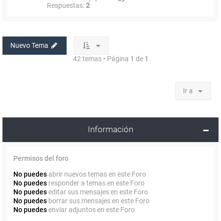
Respuestas:
2
Nuevo Tema
42 temas • Página
1
de
1
Ir a
Información
Permisos del foro
No puedes
abrir nuevos temas en este Foro
No puedes
responder a temas en este Foro
No puedes
editar sus mensajes en este Foro
No puedes
borrar sus mensajes en este Foro
No puedes
enviar adjuntos en este Foro