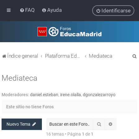
FAQ
Ayuda
Identificarse
Índice general
Plataforma Educativa EducaMadrid
Mediateca
Mediateca
Moderadores:
daniel.esteban
,
irene.olalla
,
dgonzalezarroyo
r
Este sitio no tiene Foros
Buscar
Búsqueda av
Nuevo Tema
16 temas • Página
1
de
1