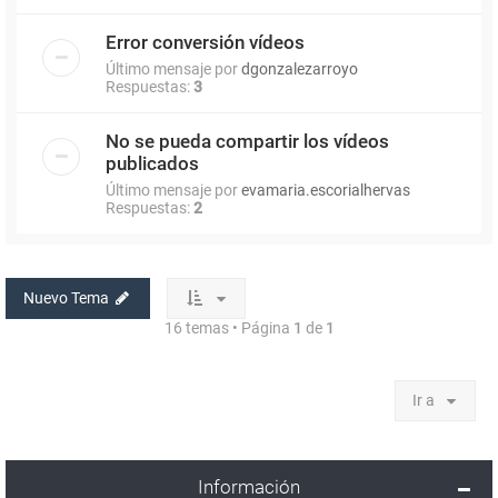
Error conversión vídeos
Último mensaje por
dgonzalezarroyo
Respuestas:
3
No se pueda compartir los vídeos
publicados
Último mensaje por
evamaria.escorialhervas
Respuestas:
2
Nuevo Tema
16 temas • Página
1
de
1
Ir a
Información