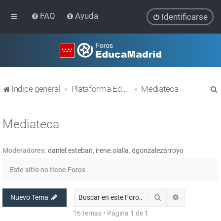
FAQ
Ayuda
Identificarse
Índice general
Plataforma Educativa EducaMadrid
Mediateca
Mediateca
Moderadores:
daniel.esteban
,
irene.olalla
,
dgonzalezarroyo
r
Este sitio no tiene Foros
Buscar
Búsqueda av
Nuevo Tema
16 temas • Página
1
de
1