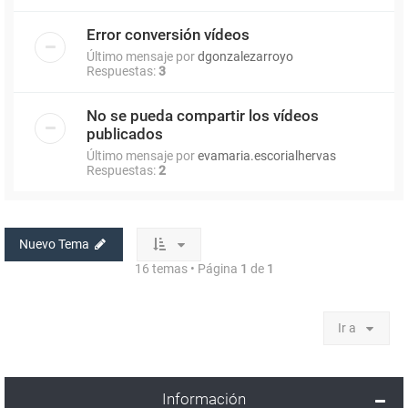
Error conversión vídeos
Último mensaje por
dgonzalezarroyo
Respuestas:
3
No se pueda compartir los vídeos
publicados
Último mensaje por
evamaria.escorialhervas
Respuestas:
2
Nuevo Tema
16 temas • Página
1
de
1
Ir a
Información