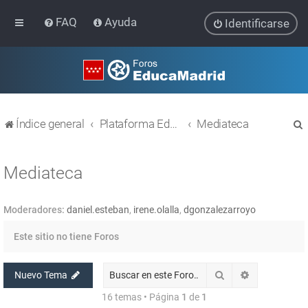
FAQ
Ayuda
Identificarse
Índice general
Plataforma Educativa EducaMadrid
Mediateca
Mediateca
Moderadores:
daniel.esteban
,
irene.olalla
,
dgonzalezarroyo
r
Este sitio no tiene Foros
Buscar
Búsqueda av
Nuevo Tema
16 temas • Página
1
de
1