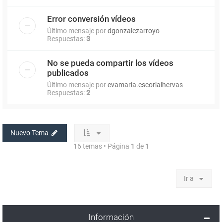
Error conversión vídeos
Último mensaje por
dgonzalezarroyo
Respuestas:
3
No se pueda compartir los vídeos
publicados
Último mensaje por
evamaria.escorialhervas
Respuestas:
2
Nuevo Tema
16 temas • Página
1
de
1
Ir a
Información