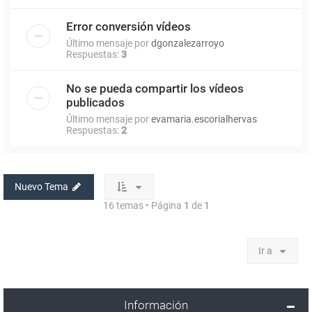
Error conversión vídeos
Último mensaje por
dgonzalezarroyo
Respuestas:
3
No se pueda compartir los vídeos
publicados
Último mensaje por
evamaria.escorialhervas
Respuestas:
2
Nuevo Tema
16 temas • Página
1
de
1
Ir a
Información