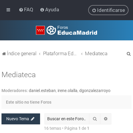
FAQ
Ayuda
Identificarse
Índice general
Plataforma Educativa EducaMadrid
Mediateca
Mediateca
Moderadores:
daniel.esteban
,
irene.olalla
,
dgonzalezarroyo
r
Este sitio no tiene Foros
Buscar
Búsqueda av
Nuevo Tema
16 temas • Página
1
de
1