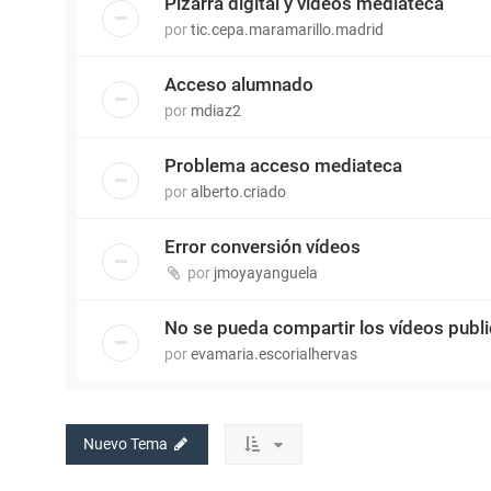
Pizarra digital y vídeos mediateca
por
tic.cepa.maramarillo.madrid
Acceso alumnado
por
mdiaz2
Problema acceso mediateca
por
alberto.criado
Error conversión vídeos
por
jmoyayanguela
No se pueda compartir los vídeos publ
por
evamaria.escorialhervas
Nuevo Tema