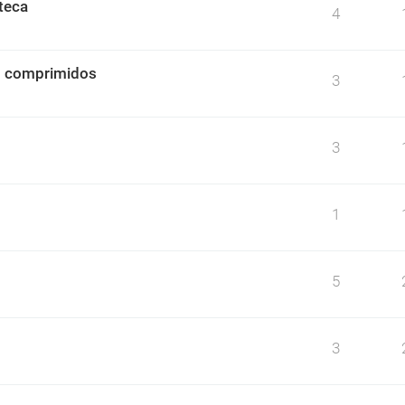
teca
4
o comprimidos
3
3
1
5
3