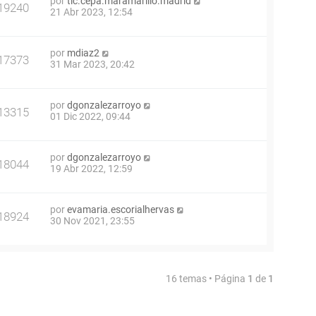
por
tic.cepa.maramarillo.madrid
19240
21 Abr 2023, 12:54
por
mdiaz2
17373
31 Mar 2023, 20:42
por
dgonzalezarroyo
13315
01 Dic 2022, 09:44
por
dgonzalezarroyo
18044
19 Abr 2022, 12:59
por
evamaria.escorialhervas
18924
30 Nov 2021, 23:55
16 temas • Página
1
de
1