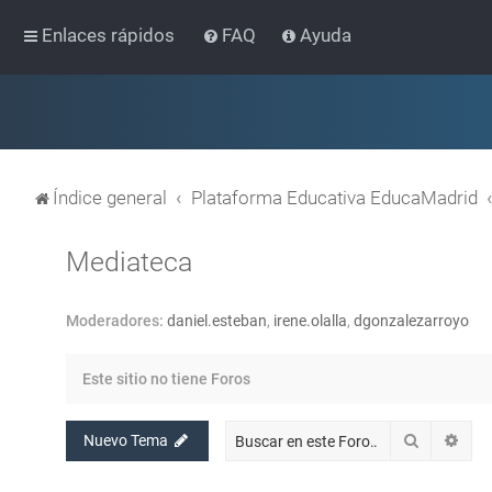
Enlaces rápidos
FAQ
Ayuda
Índice general
Plataforma Educativa EducaMadrid
Mediateca
Moderadores:
daniel.esteban
,
irene.olalla
,
dgonzalezarroyo
Este sitio no tiene Foros
Buscar
Bús
Nuevo Tema