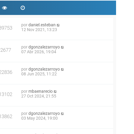
por
daniel.esteban
39753
12 Nov 2021, 13:23
por
dgonzalezarroyo
2677
07 Abr 2026, 19:04
por
dgonzalezarroyo
22836
08 Jun 2025, 11:22
por
mbaenarecio
13102
27 Oct 2024, 21:55
por
dgonzalezarroyo
13862
03 May 2024, 19:00