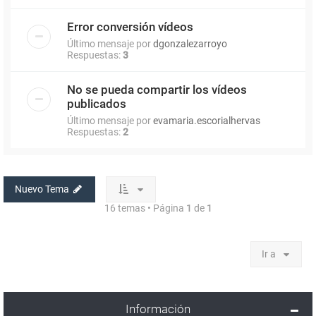
Error conversión vídeos
Último mensaje por
dgonzalezarroyo
Respuestas:
3
No se pueda compartir los vídeos
publicados
Último mensaje por
evamaria.escorialhervas
Respuestas:
2
Nuevo Tema
16 temas • Página
1
de
1
Ir a
Información