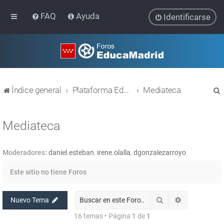
FAQ
Ayuda
Identificarse
Índice general
Plataforma Educativa EducaMadrid
Mediateca
Mediateca
Moderadores:
daniel.esteban
,
irene.olalla
,
dgonzalezarroyo
r
Este sitio no tiene Foros
Buscar
Búsqueda av
Nuevo Tema
16 temas • Página
1
de
1