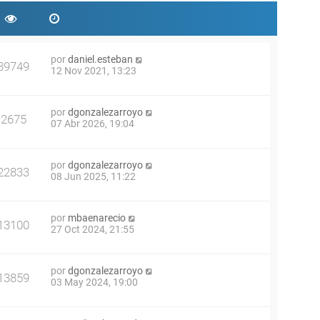
por
daniel.esteban
39749
12 Nov 2021, 13:23
por
dgonzalezarroyo
2675
07 Abr 2026, 19:04
por
dgonzalezarroyo
22833
08 Jun 2025, 11:22
por
mbaenarecio
13100
27 Oct 2024, 21:55
por
dgonzalezarroyo
13859
03 May 2024, 19:00