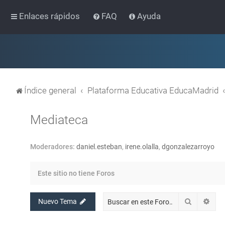
Enlaces rápidos
FAQ
Ayuda
Índice general
Plataforma Educativa EducaMadrid
Mediateca
Moderadores:
daniel.esteban
,
irene.olalla
,
dgonzalezarroyo
Este sitio no tiene Foros
Buscar
Bús
Nuevo Tema