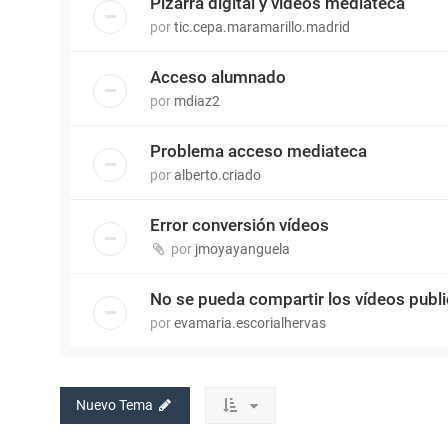
Pizarra digital y vídeos mediateca
por
tic.cepa.maramarillo.madrid
Acceso alumnado
por
mdiaz2
Problema acceso mediateca
por
alberto.criado
Error conversión vídeos
por
jmoyayanguela
No se pueda compartir los vídeos publ
por
evamaria.escorialhervas
Nuevo Tema