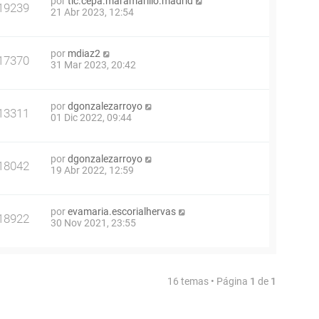
por
tic.cepa.maramarillo.madrid
19239
21 Abr 2023, 12:54
por
mdiaz2
17370
31 Mar 2023, 20:42
por
dgonzalezarroyo
13311
01 Dic 2022, 09:44
por
dgonzalezarroyo
18042
19 Abr 2022, 12:59
por
evamaria.escorialhervas
18922
30 Nov 2021, 23:55
16 temas • Página
1
de
1