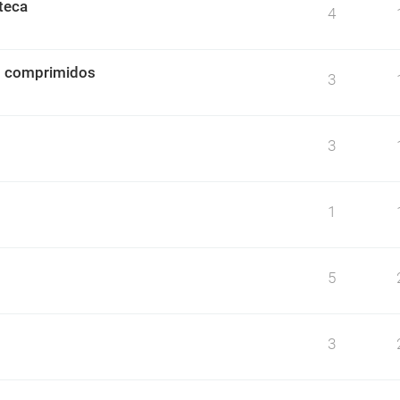
teca
4
o comprimidos
3
3
1
5
3