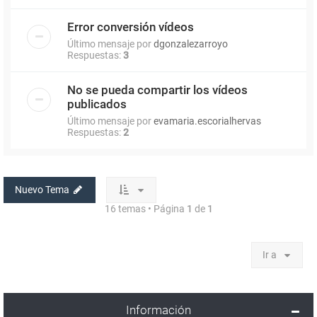
Error conversión vídeos
Último mensaje por
dgonzalezarroyo
Respuestas:
3
No se pueda compartir los vídeos
publicados
Último mensaje por
evamaria.escorialhervas
Respuestas:
2
Nuevo Tema
16 temas • Página
1
de
1
Ir a
Información