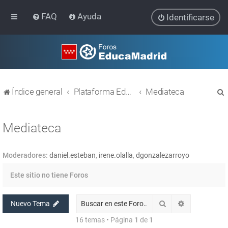
FAQ
Ayuda
Identificarse
Índice general
Plataforma Educativa EducaMadrid
Mediateca
Mediateca
Moderadores:
daniel.esteban
,
irene.olalla
,
dgonzalezarroyo
r
Este sitio no tiene Foros
Buscar
Búsqueda av
Nuevo Tema
16 temas • Página
1
de
1