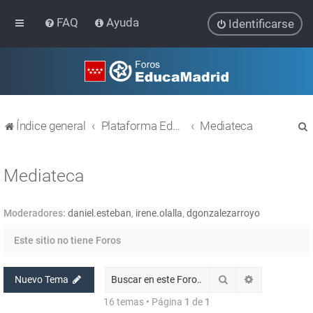
FAQ
Ayuda
Identificarse
Índice general
Plataforma Educativa EducaMadrid
Mediateca
Mediateca
Moderadores:
daniel.esteban
,
irene.olalla
,
dgonzalezarroyo
r
Este sitio no tiene Foros
Buscar
Búsqueda av
Nuevo Tema
16 temas • Página
1
de
1