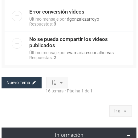
Error conversión vídeos
Último mensaje por
dgonzalezarroyo
Respuestas:
3
No se pueda compartir los vídeos
publicados
Último mensaje por
evamaria.escorialhervas
Respuestas:
2
Nuevo Tema
16 temas • Página
1
de
1
Ir a
Información